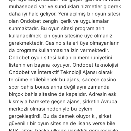
muhasebeci var ve sundukları hizmetler giderek
daha iyi hale geliyor. Yeni açılmış bir oyun sitesi
olan Ondobet zengin içerik ve uygulamalar
sunmaktadır. Bu oyun sitesi programlarını
kullanabilmek için oyun sitesine üye olmanız
gerekmektedir. Casino siteleri üye olmayanların
da programı kullanmasına izin vermektedir.
Ondobet oyun sitesi kullanıcı memnuniyetini
listenin en başına koyuyor. Ondobet teknolojisi
Ondobet ve İnteraktif Teknoloji Ajansı olarak
tercüme edilebilecek bu ajans, sadece casino
spor bahis bonuslarına değil aynı zamanda
birçok bahis sitesine de kapalıdır. Adresin eski
kısmıyla harekete geçen ajans, şirketin Avrupa
merkezli olması nedeniyle bu eylemi
gerçekleştirdi. Bu da demek oluyor ki, şirket
güvenilir bir oyun sitesine de lisans verse bile
BTK, siteyi başka ülkede yapıldığı gerekçesiyle