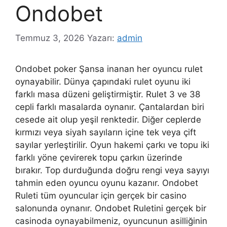
Ondobet
Temmuz 3, 2026
Yazarı:
admin
Ondobet poker Şansa inanan her oyuncu rulet
oynayabilir. Dünya çapındaki rulet oyunu iki
farklı masa düzeni geliştirmiştir. Rulet 3 ve 38
cepli farklı masalarda oynanır. Çantalardan biri
cesede ait olup yeşil renktedir. Diğer ceplerde
kırmızı veya siyah sayıların içine tek veya çift
sayılar yerleştirilir. Oyun hakemi çarkı ve topu iki
farklı yöne çevirerek topu çarkın üzerinde
bırakır. Top durduğunda doğru rengi veya sayıyı
tahmin eden oyuncu oyunu kazanır. Ondobet
Ruleti tüm oyuncular için gerçek bir casino
salonunda oynanır. Ondobet Ruletini gerçek bir
casinoda oynayabilmeniz, oyuncunun asilliğinin