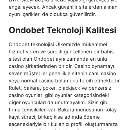
engelleyecek. Ancak güvenilir sitelerden alınan
oyun içerikleri de oldukça güvenilirdir.
Ondobet Teknoloji Kalitesi
Ondobet teknolojisi Ülkemizde mükemmel
hizmet veren ve sürekli güncellenen bir bahis
sitesi olan Ondobet aynı zamanda en ünlü
casino şirketlerinden biridir. Casino oynamayı
seven müşteriler genellikle sitenin canlı casino
veya normal casino bölümünü tercih etmektedir.
Rulet, bakara, poker, blackjack ve benzersiz
casino oyunları gibi oyunlar kategorisindeki
diğer oyuncuları da unutmayalım. Sizin gibi
firma temsilcileri var. Bakara menüsünün kolay
kayıt süreci, birkaç kısa adımda ödeme
seçenekleriyle bir kullanıcı profili oluşturmanıza