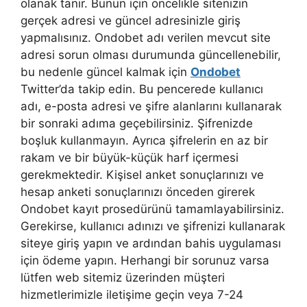
olanak tanır. Bunun için öncelikle sitenizin
gerçek adresi ve güncel adresinizle giriş
yapmalısınız. Ondobet adı verilen mevcut site
adresi sorun olması durumunda güncellenebilir,
bu nedenle güncel kalmak için
Ondobet
Twitter’da takip edin. Bu pencerede kullanıcı
adı, e-posta adresi ve şifre alanlarını kullanarak
bir sonraki adıma geçebilirsiniz. Şifrenizde
boşluk kullanmayın. Ayrıca şifrelerin en az bir
rakam ve bir büyük-küçük harf içermesi
gerekmektedir. Kişisel anket sonuçlarınızı ve
hesap anketi sonuçlarınızı önceden girerek
Ondobet kayıt prosedürünü tamamlayabilirsiniz.
Gerekirse, kullanıcı adınızı ve şifrenizi kullanarak
siteye giriş yapın ve ardından bahis uygulaması
için ödeme yapın. Herhangi bir sorunuz varsa
lütfen web sitemiz üzerinden müşteri
hizmetlerimizle iletişime geçin veya 7-24