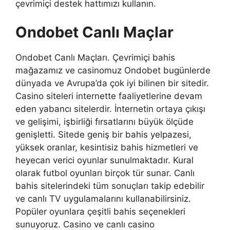
çevrimiçi destek hattımızı kullanın.
Ondobet Canlı Maçlar
Ondobet Canlı Maçları. Çevrimiçi bahis
mağazamız ve casinomuz Ondobet bugünlerde
dünyada ve Avrupa’da çok iyi bilinen bir sitedir.
Casino siteleri internette faaliyetlerine devam
eden yabancı sitelerdir. İnternetin ortaya çıkışı
ve gelişimi, işbirliği fırsatlarını büyük ölçüde
genişletti. Sitede geniş bir bahis yelpazesi,
yüksek oranlar, kesintisiz bahis hizmetleri ve
heyecan verici oyunlar sunulmaktadır. Kural
olarak futbol oyunları birçok tür sunar. Canlı
bahis sitelerindeki tüm sonuçları takip edebilir
ve canlı TV uygulamalarını kullanabilirsiniz.
Popüler oyunlara çeşitli bahis seçenekleri
sunuyoruz. Casino ve canlı casino