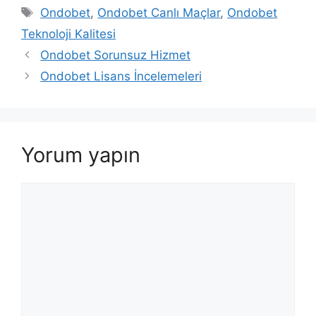
Etiketler
Ondobet
,
Ondobet Canlı Maçlar
,
Ondobet
Teknoloji Kalitesi
Yazı
Ondobet Sorunsuz Hizmet
dolaşımı
Ondobet Lisans İncelemeleri
Yorum yapın
Yorum