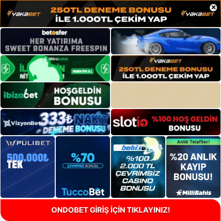
×
ONDOBET GİRİŞ İÇİN TIKLAYINIZ!