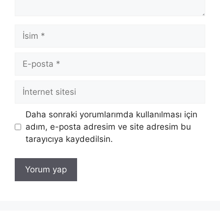
İsim
E-
posta
İnternet
sitesi
Daha sonraki yorumlarımda kullanılması için
adım, e-posta adresim ve site adresim bu
tarayıcıya kaydedilsin.