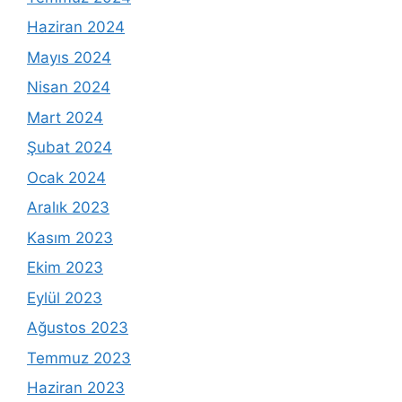
Haziran 2024
Mayıs 2024
Nisan 2024
Mart 2024
Şubat 2024
Ocak 2024
Aralık 2023
Kasım 2023
Ekim 2023
Eylül 2023
Ağustos 2023
Temmuz 2023
Haziran 2023