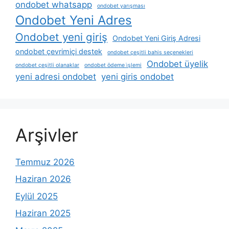
ondobet whatsapp
ondobet yarışması
Ondobet Yeni Adres
Ondobet yeni giriş
Ondobet Yeni Giriş Adresi
ondobet çevrimiçi destek
ondobet çeşitli bahis seçenekleri
Ondobet üyelik
ondobet çeşitli olanaklar
ondobet ödeme i̇şlemi
yeni adresi ondobet
yeni giris ondobet
Arşivler
Temmuz 2026
Haziran 2026
Eylül 2025
Haziran 2025