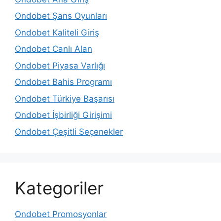
Ondobet Şans Oyunları
Ondobet Kaliteli Giriş
Ondobet Canlı Alan
Ondobet Piyasa Varlığı
Ondobet Bahis Programı
Ondobet Türkiye Başarısı
Ondobet İşbirliği Girişimi
Ondobet Çeşitli Seçenekler
Kategoriler
Ondobet Promosyonlar