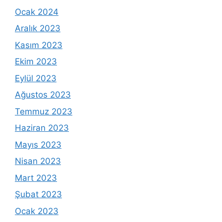
Ocak 2024
Aralık 2023
Kasım 2023
Ekim 2023
Eylül 2023
Ağustos 2023
Temmuz 2023
Haziran 2023
Mayıs 2023
Nisan 2023
Mart 2023
Şubat 2023
Ocak 2023