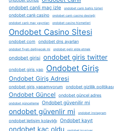
ondobet bonus
ondobet canli maç izle
ondobet canlı bahis türleri
ondobet canlı casino
ondobet canlı casino desteği
ondobet canlı maç yayınları
ondobet casino hizmetleri
Ondobet Casino Sİtesi
ondobet com
ondobet dns ayarları
ondobet fiyatı değişecek mi
ondobet gelir elde etmek
ondobet giris twitter
ondobet girisi
Ondobet Giriş
ondobet giris yap
Ondobet Giriş Adresi
ondobet giriş yapamıyorum
ondobet gizlilik politikası
Ondobet Güncel
ondobet güncel adres
Ondobet güvenilir mi
ondobet güncelleme
ondobet güvenlir mi
ondobet instagram
Ondobet kayıt
ondobet i̇letişim kolaylığı
ondobet kaç oldu
ondobet krupiyer