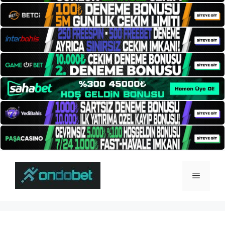
İçeriğe
atla
Menü