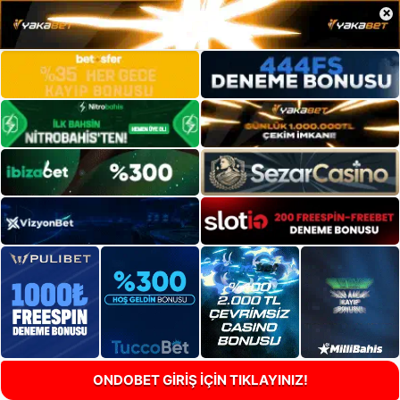
×
ONDOBET GİRİŞ İÇİN TIKLAYINIZ!