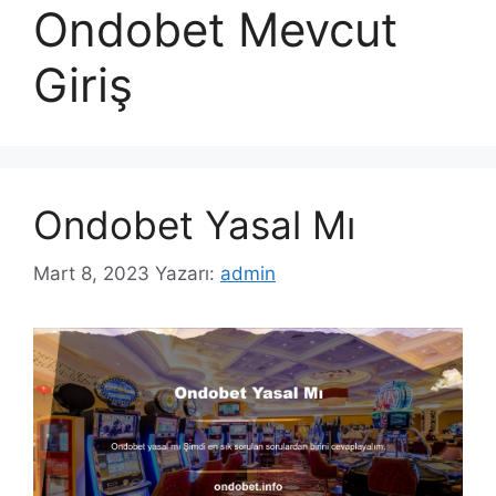
Ondobet Mevcut
Giriş
Ondobet Yasal Mı
Mart 8, 2023
Yazarı:
admin