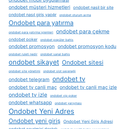
ondobet müşteri hizmetleri
ondobet nasil bir site
ondobet nasıl giriş yapılır
ondobet oturum açma
Ondobet para yatırma
ondobet para çekme
ondobet para yatırma i̇şlemleri
ondobet poker
ondobet popüler bahis
ondobet promosyon
ondobet promosyon kodu
ondobet ruleti nedir
ondobet sanal bahis
ondobet sikayet
Ondobet sitesi
ondobet site yönetimi
ondobet slot seçeneği
ondobet tv
ondobet telegram
ondobet tv canli maç
ondobet tv canli maç izle
ondobet tv izle
ondobet vip poker
ondobet whatsapp
ondobet yarışması
Ondobet Yeni Adres
Ondobet yeni giriş
Ondobet Yeni Giriş Adresi
ondobet çevrimiçi destek