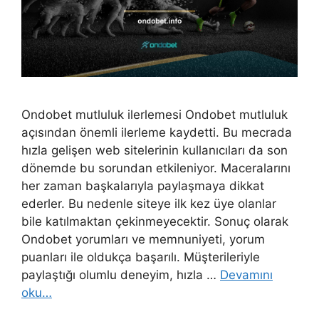
Ondobet mutluluk ilerlemesi Ondobet mutluluk
açısından önemli ilerleme kaydetti. Bu mecrada
hızla gelişen web sitelerinin kullanıcıları da son
dönemde bu sorundan etkileniyor. Maceralarını
her zaman başkalarıyla paylaşmaya dikkat
ederler. Bu nedenle siteye ilk kez üye olanlar
bile katılmaktan çekinmeyecektir. Sonuç olarak
Ondobet yorumları ve memnuniyeti, yorum
puanları ile oldukça başarılı. Müşterileriyle
paylaştığı olumlu deneyim, hızla …
Devamını
oku…