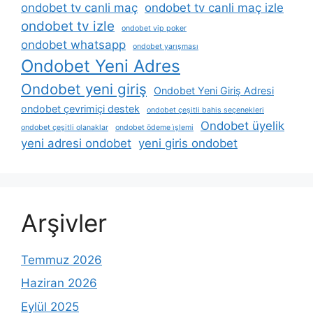
ondobet tv canli maç
ondobet tv canli maç izle
ondobet tv izle
ondobet vip poker
ondobet whatsapp
ondobet yarışması
Ondobet Yeni Adres
Ondobet yeni giriş
Ondobet Yeni Giriş Adresi
ondobet çevrimiçi destek
ondobet çeşitli bahis seçenekleri
Ondobet üyelik
ondobet çeşitli olanaklar
ondobet ödeme i̇şlemi
yeni adresi ondobet
yeni giris ondobet
Arşivler
Temmuz 2026
Haziran 2026
Eylül 2025