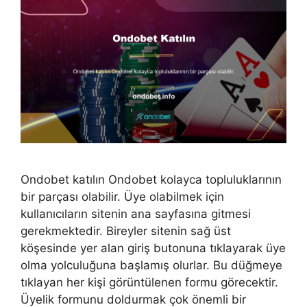
Ondobet katılın Ondobet kolayca topluluklarının
bir parçası olabilir. Üye olabilmek için
kullanıcıların sitenin ana sayfasına gitmesi
gerekmektedir. Bireyler sitenin sağ üst
köşesinde yer alan giriş butonuna tıklayarak üye
olma yolculuğuna başlamış olurlar. Bu düğmeye
tıklayan her kişi görüntülenen formu görecektir.
Üyelik formunu doldurmak çok önemli bir