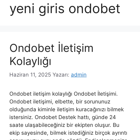
yeni giris ondobet
Ondobet İletişim
Kolaylığı
Haziran 11, 2025
Yazarı:
admin
Ondobet iletişim kolaylığı Ondobet İletişimi.
Ondobet iletişimi, elbette, bir sorununuz
olduğunda kiminle iletişim kuracağınızı bilmek
istersiniz. Ondobet Destek hattı, günde 24
saate ulaşabileceğiniz bir ekipten oluşur. Bu
ekip sayesinde, bilmek istediğiniz birçok ayrıntı