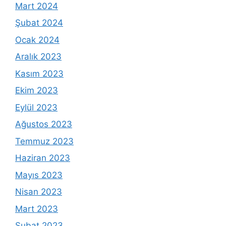
Mart 2024
Şubat 2024
Ocak 2024
Aralık 2023
Kasım 2023
Ekim 2023
Eylül 2023
Ağustos 2023
Temmuz 2023
Haziran 2023
Mayıs 2023
Nisan 2023
Mart 2023
Şubat 2023