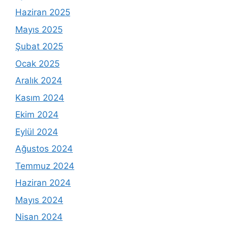
Haziran 2025
Mayıs 2025
Şubat 2025
Ocak 2025
Aralık 2024
Kasım 2024
Ekim 2024
Eylül 2024
Ağustos 2024
Temmuz 2024
Haziran 2024
Mayıs 2024
Nisan 2024