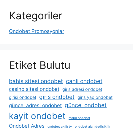
Kategoriler
Ondobet Promosyonlar
Etiket Bulutu
bahis sitesi ondobet
canli ondobet
casino sitesi ondobet
giris adresi ondobet
giris ondobet
girisi ondobet
giris yap ondobet
güncel ondobet
güncel adresi ondobet
kayit ondobet
mobil ondobet
Ondobet Adres
ondobet akıllı tv
ondobet alan değişiklik