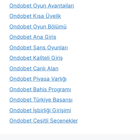
Ondobet Oyun Avantajları
Ondobet Kısa Üyelik
Ondobet Oyun Bölümü
Ondobet Ana Giriş
Ondobet Şans Oyunları
Ondobet Kaliteli Giriş
Ondobet Canlı Alan
Ondobet Piyasa Varlığı
Ondobet Bahis Programı
Ondobet Türkiye Başarısı
Ondobet İşbirliği Girişimi
Ondobet Çeşitli Seçenekler