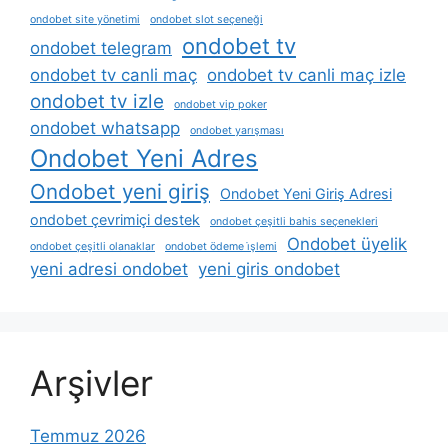
ondobet site yönetimi
ondobet slot seçeneği
ondobet tv
ondobet telegram
ondobet tv canli maç
ondobet tv canli maç izle
ondobet tv izle
ondobet vip poker
ondobet whatsapp
ondobet yarışması
Ondobet Yeni Adres
Ondobet yeni giriş
Ondobet Yeni Giriş Adresi
ondobet çevrimiçi destek
ondobet çeşitli bahis seçenekleri
Ondobet üyelik
ondobet çeşitli olanaklar
ondobet ödeme i̇şlemi
yeni adresi ondobet
yeni giris ondobet
Arşivler
Temmuz 2026