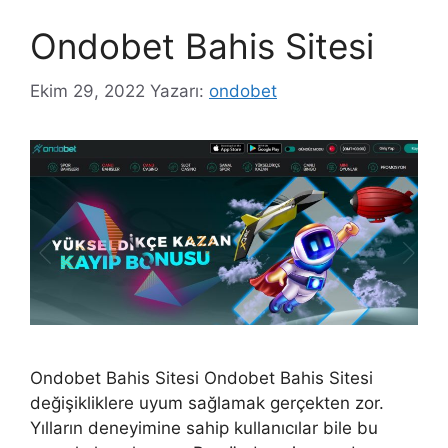
Ondobet Bahis Sitesi
Ekim 29, 2022
Yazarı:
ondobet
Ondobet Bahis Sitesi Ondobet Bahis Sitesi
değişikliklere uyum sağlamak gerçekten zor.
Yılların deneyimine sahip kullanıcılar bile bu