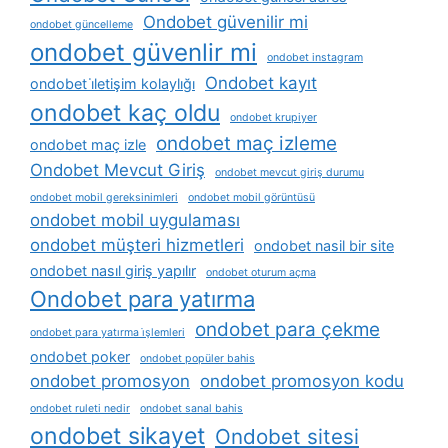
Ondobet güvenilir mi
ondobet güncelleme
ondobet güvenlir mi
ondobet instagram
Ondobet kayıt
ondobet i̇letişim kolaylığı
ondobet kaç oldu
ondobet krupiyer
ondobet maç izleme
ondobet maç izle
Ondobet Mevcut Giriş
ondobet mevcut giriş durumu
ondobet mobil gereksinimleri
ondobet mobil görüntüsü
ondobet mobil uygulaması
ondobet müşteri hizmetleri
ondobet nasil bir site
ondobet nasıl giriş yapılır
ondobet oturum açma
Ondobet para yatırma
ondobet para çekme
ondobet para yatırma i̇şlemleri
ondobet poker
ondobet popüler bahis
ondobet promosyon
ondobet promosyon kodu
ondobet ruleti nedir
ondobet sanal bahis
ondobet sikayet
Ondobet sitesi