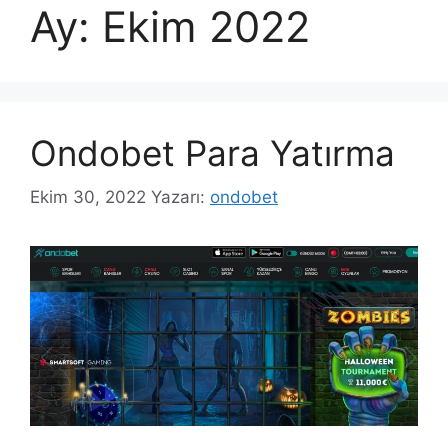
Ay:
Ekim 2022
Ondobet Para Yatırma
Ekim 30, 2022
Yazarı:
ondobet