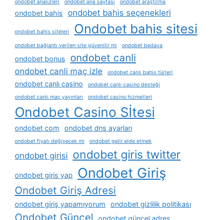
ondobet analizleri
ondobet ana sayfası
ondobet araştırma
ondobet bahis seçenekleri
ondobet bahis
Ondobet bahis sitesi
ondobet bahis siteleri
ondobet bağlantı verilen site güvenilir mi
ondobet bedava
ondobet canli
ondobet bonus
ondobet canli maç izle
ondobet canlı bahis türleri
ondobet canlı casino
ondobet canlı casino desteği
ondobet canlı maç yayınları
ondobet casino hizmetleri
Ondobet Casino Sİtesi
ondobet com
ondobet dns ayarları
ondobet fiyatı değişecek mi
ondobet gelir elde etmek
ondobet giris twitter
ondobet girisi
Ondobet Giriş
ondobet giris yap
Ondobet Giriş Adresi
ondobet giriş yapamıyorum
ondobet gizlilik politikası
Ondobet Güncel
ondobet güncel adres