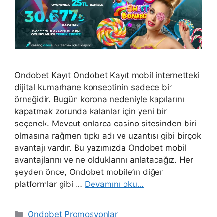
Ondobet Kayıt Ondobet Kayıt mobil internetteki
dijital kumarhane konseptinin sadece bir
örneğidir. Bugün korona nedeniyle kapılarını
kapatmak zorunda kalanlar için yeni bir
seçenek. Mevcut onlarca casino sitesinden biri
olmasına rağmen tıpkı adı ve uzantısı gibi birçok
avantajı vardır. Bu yazımızda Ondobet mobil
avantajlarını ve ne olduklarını anlatacağız. Her
şeyden önce, Ondobet mobile’ın diğer
platformlar gibi …
Devamını oku…
Kategoriler
Ondobet Promosyonlar