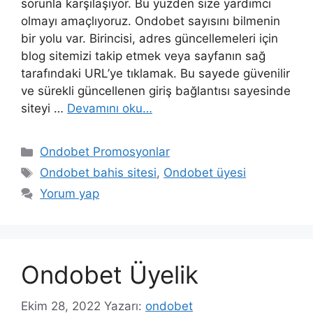
sorunla karşılaşıyor. Bu yüzden size yardımcı
olmayı amaçlıyoruz. Ondobet sayısını bilmenin
bir yolu var. Birincisi, adres güncellemeleri için
blog sitemizi takip etmek veya sayfanın sağ
tarafındaki URL’ye tıklamak. Bu sayede güvenilir
ve sürekli güncellenen giriş bağlantısı sayesinde
siteyi …
Devamını oku…
Kategoriler
Ondobet Promosyonlar
Etiketler
Ondobet bahis sitesi
,
Ondobet üyesi
Yorum yap
Ondobet Üyelik
Ekim 28, 2022
Yazarı:
ondobet