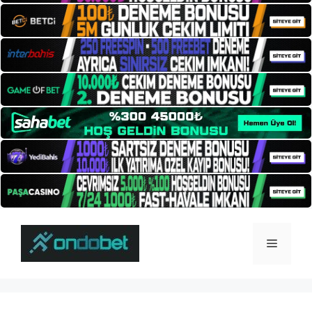
İçeriğe
atla
Menü