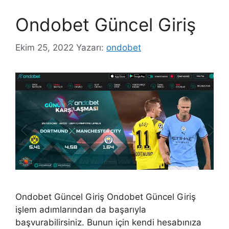
Ondobet Güncel Giriş
Ekim 25, 2022
Yazarı:
ondobet
Ondobet Güncel Giriş Ondobet Güncel Giriş
işlem adımlarından da başarıyla
başvurabilirsiniz. Bunun için kendi hesabınıza