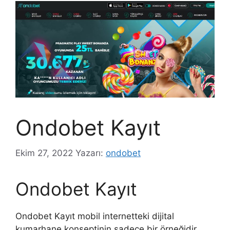
Ondobet Kayıt
Ekim 27, 2022
Yazarı:
ondobet
Ondobet Kayıt
Ondobet Kayıt mobil internetteki dijital
kumarhane konseptinin sadece bir örneğidir.