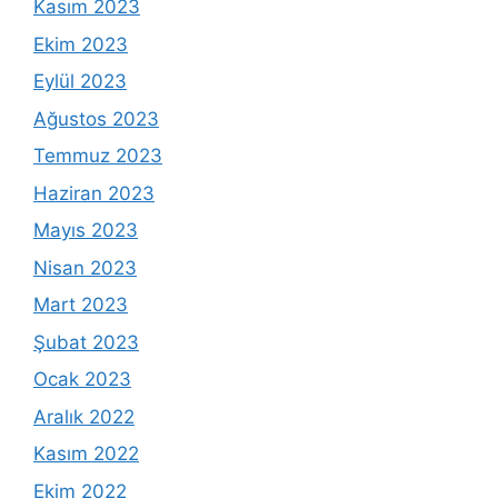
Kasım 2023
Ekim 2023
Eylül 2023
Ağustos 2023
Temmuz 2023
Haziran 2023
Mayıs 2023
Nisan 2023
Mart 2023
Şubat 2023
Ocak 2023
Aralık 2022
Kasım 2022
Ekim 2022