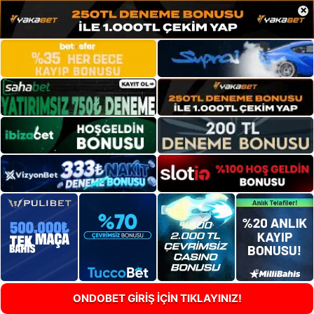
×
ONDOBET GİRİŞ İÇİN TIKLAYINIZ!