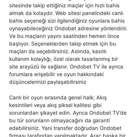
sitesinde takip ettiğiniz maçlar için hızlı bahis
almak da kolaydır. Web sitesi panelindeki canlı
bahis seçeneği sizi ilgilendiğiniz oyunlara bahis
oynayabileceğiniz Ondobet adresine yönlendirir.
Ve bu maçların yayını saatinden hemen önce
başlıyor. Seçeneklerden takip etmek için bu
maçları da seçebilirsiniz. Aslında, kasıtlı
kullanım kolaylığı, özel olarak tasarlanmış bir
site arayüzü ile sağlanır. Ondobet TV ile ayrıca
forumlara erişebilir ve oyun hakkındaki
düşüncelerinizi paylaşabilirsiniz
Canlı bir oyun sırasında genel halk; Akış
kesintileri veya akış piksel kalitesi gibi
sorunlardan şikayet edin. Ayrıca Ondobet TV’de
bu tür sorunların olmayacağını da garanti
edebilirsiniz. Yani transfer doğrudan Ondobet
firması tarafından yapılmaktadır. Araç başka bir