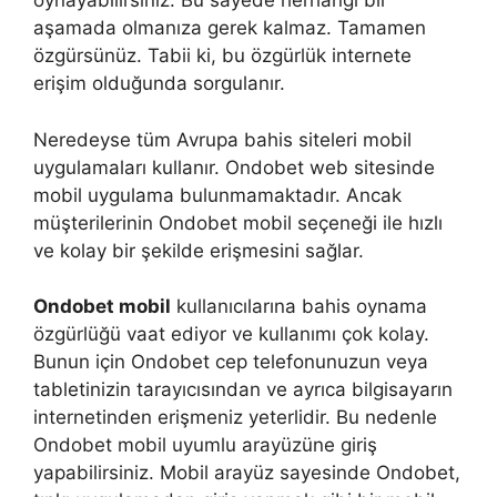
oynayabilirsiniz. Bu sayede herhangi bir
aşamada olmanıza gerek kalmaz. Tamamen
özgürsünüz. Tabii ki, bu özgürlük internete
erişim olduğunda sorgulanır.
Neredeyse tüm Avrupa bahis siteleri mobil
uygulamaları kullanır. Ondobet web sitesinde
mobil uygulama bulunmamaktadır. Ancak
müşterilerinin Ondobet mobil seçeneği ile hızlı
ve kolay bir şekilde erişmesini sağlar.
Ondobet mobil
kullanıcılarına bahis oynama
özgürlüğü vaat ediyor ve kullanımı çok kolay.
Bunun için Ondobet cep telefonunuzun veya
tabletinizin tarayıcısından ve ayrıca bilgisayarın
internetinden erişmeniz yeterlidir. Bu nedenle
Ondobet mobil uyumlu arayüzüne giriş
yapabilirsiniz. Mobil arayüz sayesinde Ondobet,