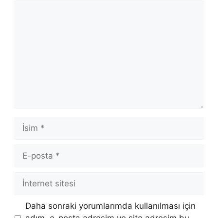
Yorum
İsim
E-
posta
İnternet
sitesi
Daha sonraki yorumlarımda kullanılması için
adım, e-posta adresim ve site adresim bu