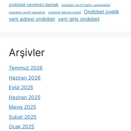
ondobet çevrimiçi destek
ondobet çeşitli bahis seçenekleri
Ondobet üyelik
ondobet çeşitli olanaklar
ondobet ödeme i̇şlemi
yeni adresi ondobet
yeni giris ondobet
Arşivler
Temmuz 2026
Haziran 2026
Eylül 2025
Haziran 2025
Mayıs 2025
Şubat 2025
Ocak 2025