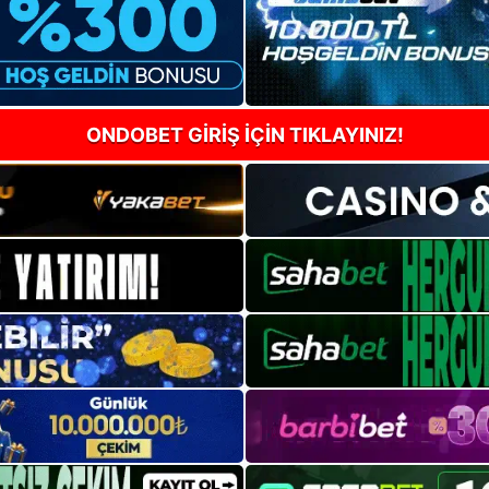
ONDOBET GİRİŞ İÇİN TIKLAYINIZ!