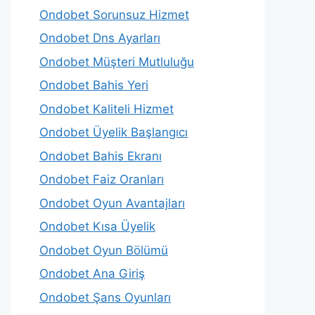
Ondobet Sorunsuz Hizmet
Ondobet Dns Ayarları
Ondobet Müşteri Mutluluğu
Ondobet Bahis Yeri
Ondobet Kaliteli Hizmet
Ondobet Üyelik Başlangıcı
Ondobet Bahis Ekranı
Ondobet Faiz Oranları
Ondobet Oyun Avantajları
Ondobet Kısa Üyelik
Ondobet Oyun Bölümü
Ondobet Ana Giriş
Ondobet Şans Oyunları