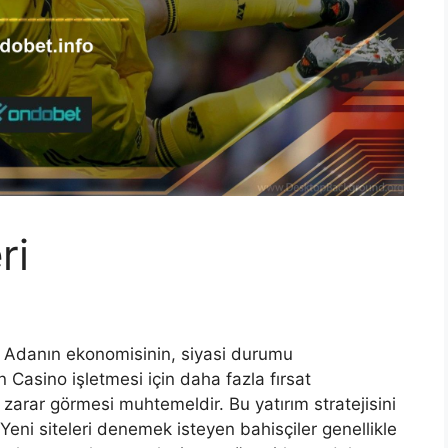
ri
 Adanın ekonomisinin, siyasi durumu
 Casino işletmesi için daha fazla fırsat
arar görmesi muhtemeldir. Bu yatırım stratejisini
. Yeni siteleri denemek isteyen bahisçiler genellikle