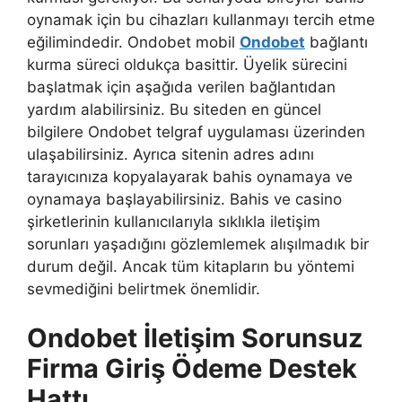
oynamak için bu cihazları kullanmayı tercih etme
eğilimindedir. Ondobet mobil
Ondobet
bağlantı
kurma süreci oldukça basittir. Üyelik sürecini
başlatmak için aşağıda verilen bağlantıdan
yardım alabilirsiniz. Bu siteden en güncel
bilgilere Ondobet telgraf uygulaması üzerinden
ulaşabilirsiniz. Ayrıca sitenin adres adını
tarayıcınıza kopyalayarak bahis oynamaya ve
oynamaya başlayabilirsiniz. Bahis ve casino
şirketlerinin kullanıcılarıyla sıklıkla iletişim
sorunları yaşadığını gözlemlemek alışılmadık bir
durum değil. Ancak tüm kitapların bu yöntemi
sevmediğini belirtmek önemlidir.
Ondobet İletişim Sorunsuz
Firma Giriş Ödeme Destek
Hattı