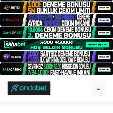
İçeriğe
atla
Menü