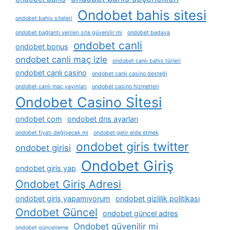
Ondobet bahis sitesi
ondobet bahis siteleri
ondobet bağlantı verilen site güvenilir mi
ondobet bedava
ondobet canli
ondobet bonus
ondobet canli maç izle
ondobet canlı bahis türleri
ondobet canlı casino
ondobet canlı casino desteği
ondobet canlı maç yayınları
ondobet casino hizmetleri
Ondobet Casino Sİtesi
ondobet com
ondobet dns ayarları
ondobet fiyatı değişecek mi
ondobet gelir elde etmek
ondobet giris twitter
ondobet girisi
Ondobet Giriş
ondobet giris yap
Ondobet Giriş Adresi
ondobet giriş yapamıyorum
ondobet gizlilik politikası
Ondobet Güncel
ondobet güncel adres
Ondobet güvenilir mi
ondobet güncelleme