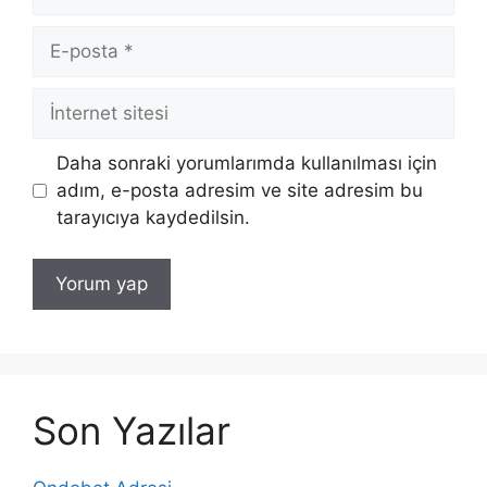
E-
posta
İnternet
sitesi
Daha sonraki yorumlarımda kullanılması için
adım, e-posta adresim ve site adresim bu
tarayıcıya kaydedilsin.
Son Yazılar