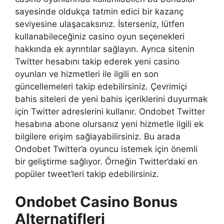
sayesinde oldukça tatmin edici bir kazanç
seviyesine ulaşacaksınız. İsterseniz, lütfen
kullanabileceğiniz casino oyun seçenekleri
hakkında ek ayrıntılar sağlayın. Ayrıca sitenin
Twitter hesabını takip ederek yeni casino
oyunları ve hizmetleri ile ilgili en son
güncellemeleri takip edebilirsiniz. Çevrimiçi
bahis siteleri de yeni bahis içeriklerini duyurmak
için Twitter adreslerini kullanır. Ondobet Twitter
hesabına abone olursanız yeni hizmetle ilgili ek
bilgilere erişim sağlayabilirsiniz. Bu arada
Ondobet Twitter’a oyuncu istemek için önemli
bir geliştirme sağlıyor. Örneğin Twitter’daki en
popüler tweet’leri takip edebilirsiniz.
Ondobet Casino Bonus
Alternatifleri