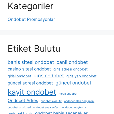
Kategoriler
Ondobet Promosyonlar
Etiket Bulutu
bahis sitesi ondobet
canli ondobet
casino sitesi ondobet
giris adresi ondobet
giris ondobet
girisi ondobet
giris yap ondobet
güncel ondobet
güncel adresi ondobet
kayit ondobet
mobil ondobet
Ondobet Adres
ondobet akıllı tv
ondobet alan değişiklik
ondobet analizleri
ondobet ana sayfası
ondobet araştırma
ondobet bahis seçenekleri
ondobet bahis