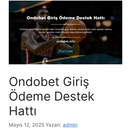
Ondobet Giriş
Ödeme Destek
Hattı
Mayıs 12, 2025
Yazarı:
admin