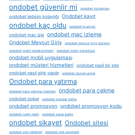
ondobet güvenlir mi
ondobet instagram
Ondobet kayıt
ondobet i̇letişim kolaylığı
ondobet kaç oldu
ondobet krupiyer
ondobet maç izleme
ondobet maç izle
Ondobet Mevcut Giriş
ondobet mevcut giriş durumu
ondobet mobil gereksinimleri
ondobet mobil görüntüsü
ondobet mobil uygulaması
ondobet müşteri hizmetleri
ondobet nasil bir site
ondobet nasıl giriş yapılır
ondobet oturum açma
Ondobet para yatırma
ondobet para çekme
ondobet para yatırma i̇şlemleri
ondobet poker
ondobet popüler bahis
ondobet promosyon
ondobet promosyon kodu
ondobet ruleti nedir
ondobet sanal bahis
ondobet sikayet
Ondobet sitesi
ondobet site yönetimi
ondobet slot seçeneği