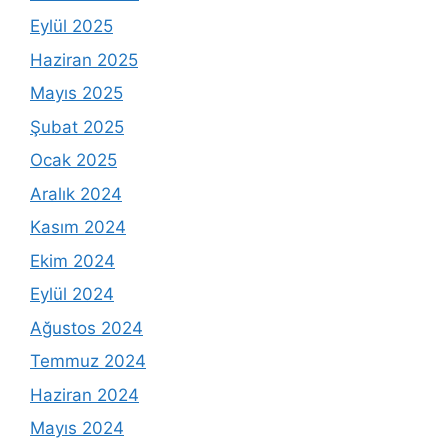
Eylül 2025
Haziran 2025
Mayıs 2025
Şubat 2025
Ocak 2025
Aralık 2024
Kasım 2024
Ekim 2024
Eylül 2024
Ağustos 2024
Temmuz 2024
Haziran 2024
Mayıs 2024