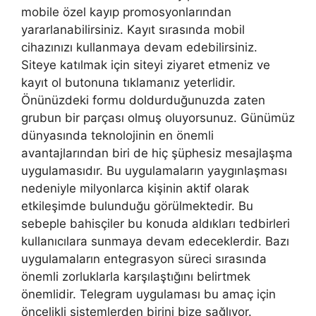
mobile özel kayıp promosyonlarından
yararlanabilirsiniz. Kayıt sırasında mobil
cihazınızı kullanmaya devam edebilirsiniz.
Siteye katılmak için siteyi ziyaret etmeniz ve
kayıt ol butonuna tıklamanız yeterlidir.
Önünüzdeki formu doldurduğunuzda zaten
grubun bir parçası olmuş oluyorsunuz. Günümüz
dünyasında teknolojinin en önemli
avantajlarından biri de hiç şüphesiz mesajlaşma
uygulamasıdır. Bu uygulamaların yaygınlaşması
nedeniyle milyonlarca kişinin aktif olarak
etkileşimde bulunduğu görülmektedir. Bu
sebeple bahisçiler bu konuda aldıkları tedbirleri
kullanıcılara sunmaya devam edeceklerdir. Bazı
uygulamaların entegrasyon süreci sırasında
önemli zorluklarla karşılaştığını belirtmek
önemlidir. Telegram uygulaması bu amaç için
öncelikli sistemlerden birini bize sağlıyor.