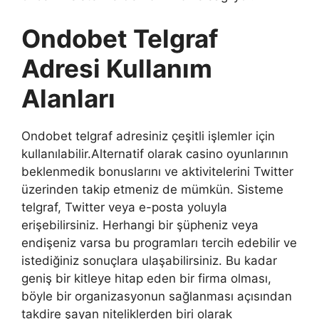
Ondobet Telgraf
Adresi Kullanım
Alanları
Ondobet telgraf adresiniz çeşitli işlemler için
kullanılabilir.Alternatif olarak casino oyunlarının
beklenmedik bonuslarını ve aktivitelerini Twitter
üzerinden takip etmeniz de mümkün. Sisteme
telgraf, Twitter veya e-posta yoluyla
erişebilirsiniz. Herhangi bir şüpheniz veya
endişeniz varsa bu programları tercih edebilir ve
istediğiniz sonuçlara ulaşabilirsiniz. Bu kadar
geniş bir kitleye hitap eden bir firma olması,
böyle bir organizasyonun sağlanması açısından
takdire şayan niteliklerden biri olarak