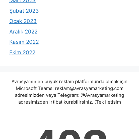
Mart 2023
Şubat 2023
Ocak 2023
Aralık 2022
Kasım 2022
Ekim 2022
Avrasya'nın en büyük reklam platformunda olmak için
Microsoft Teams:
reklam@avrasyamarketing.com
adresimizden veya Telegram: @Avrasyamarketing
adresimizden irtibat kurabilirsiniz. (Tek iletişim
adreslerimiz teams / telegram ve mail adresimizdir.
Harici hiçbir iletişim adresimiz bulunmamaktadır.
Lütfen itibar etmeyiniz.) Türkiye yasalarına göre 7258
sayılı kanun uyarınca yasa dışı bahis oynamanın
cezaları mevcuttur. Şu an bulunduğunuz site hiç bir