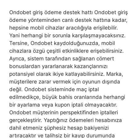
Ondobet giriş ödeme destek hattı Ondobet giriş
ödeme yönteminden canlı destek hattına kadar,
hepsine mobil cihazlar aracılığıyla erişilebilir.
Yani herhangi bir sorunla karşılaşmayacaksınız.
Tersine, Ondobet kaydolduğunuzda, mobil
cihazlara özgü çeşitli etkinliklere erişebilirsiniz.
Ayrıca, sistem tarafından sağlanan cömert
bonuslardan yararlanarak kazançlarınızı
potansiyel olarak ikiye katlayabilirsiniz. Marka,
müşterilere zarar vermek için oyunun dışında
değil. Ondobet sisteminde maç iptal
edilmedikçe, büyük bahis oranlarında herhangi
bir ayarlama veya kupon iptali olmayacaktır.
Ondobet müşterinin perspektifinden iptalleri
gerçekleştirir. Yaptığınız ödemeleri hesabınıza
dahil etmeniz şüphesiz hesap bakiyenizi
artıracaktır ve talihsiz bir kayıp durumunda