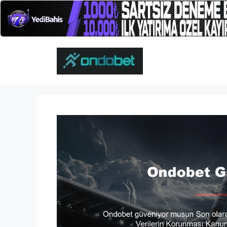
İçeriğe
atla