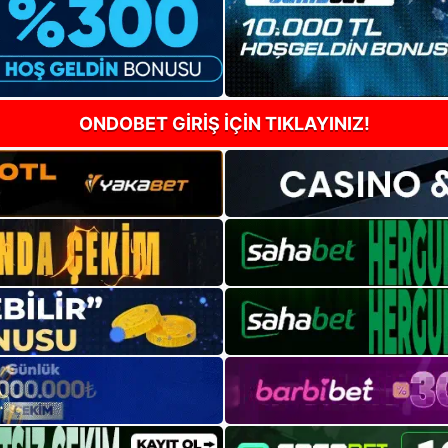
ONDOBET GİRİŞ İÇİN TIKLAYINIZ!