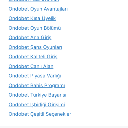
Ondobet Oyun Avantajları
Ondobet Kısa Üyelik
Ondobet Oyun Bölümü
Ondobet Ana Giriş
Ondobet Şans Oyunları
Ondobet Kaliteli Giriş
Ondobet Canlı Alan
Ondobet Piyasa Varlığı
Ondobet Bahis Programı
Ondobet Türkiye Başarısı
Ondobet İşbirliği Girişimi
Ondobet Çeşitli Seçenekler