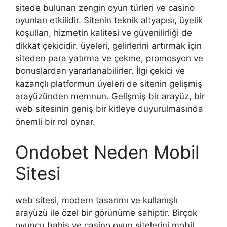
sitede bulunan zengin oyun türleri ve casino
oyunları etkilidir. Sitenin teknik altyapısı, üyelik
koşulları, hizmetin kalitesi ve güvenilirliği de
dikkat çekicidir. üyeleri, gelirlerini artırmak için
siteden para yatırma ve çekme, promosyon ve
bonuslardan yararlanabilirler. İlgi çekici ve
kazançlı platformun üyeleri de sitenin gelişmiş
arayüzünden memnun. Gelişmiş bir arayüz, bir
web sitesinin geniş bir kitleye duyurulmasında
önemli bir rol oynar.
Ondobet Neden Mobil
Sitesi
web sitesi, modern tasarımı ve kullanışlı
arayüzü ile özel bir görünüme sahiptir. Birçok
oyuncu bahis ve casino oyun sitelerini mobil