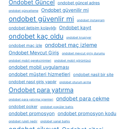
Ondobet Güncel
ondobet güncel adres
Ondobet güvenilir mi
ondobet güncelleme
ondobet güvenlir mi
ondobet instagram
Ondobet kayıt
ondobet i̇letişim kolaylığı
ondobet kaç oldu
ondobet krupiyer
ondobet maç izleme
ondobet maç izle
Ondobet Mevcut Giriş
ondobet mevcut giriş durumu
ondobet mobil gereksinimleri
ondobet mobil görüntüsü
ondobet mobil uygulaması
ondobet müşteri hizmetleri
ondobet nasil bir site
ondobet nasıl giriş yapılır
ondobet oturum açma
Ondobet para yatırma
ondobet para çekme
ondobet para yatırma i̇şlemleri
ondobet poker
ondobet popüler bahis
ondobet promosyon
ondobet promosyon kodu
ondobet ruleti nedir
ondobet sanal bahis