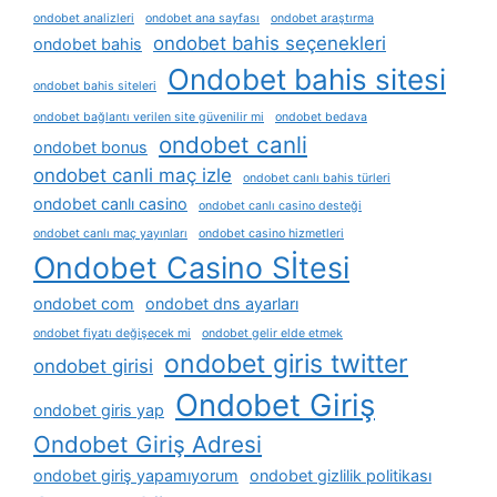
ondobet analizleri
ondobet ana sayfası
ondobet araştırma
ondobet bahis seçenekleri
ondobet bahis
Ondobet bahis sitesi
ondobet bahis siteleri
ondobet bağlantı verilen site güvenilir mi
ondobet bedava
ondobet canli
ondobet bonus
ondobet canli maç izle
ondobet canlı bahis türleri
ondobet canlı casino
ondobet canlı casino desteği
ondobet canlı maç yayınları
ondobet casino hizmetleri
Ondobet Casino Sİtesi
ondobet com
ondobet dns ayarları
ondobet fiyatı değişecek mi
ondobet gelir elde etmek
ondobet giris twitter
ondobet girisi
Ondobet Giriş
ondobet giris yap
Ondobet Giriş Adresi
ondobet giriş yapamıyorum
ondobet gizlilik politikası