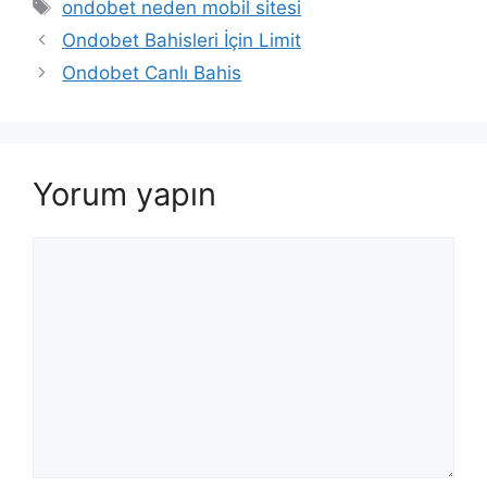
Etiketler
ondobet neden mobil sitesi
Yazı
Ondobet Bahisleri İçin Limit
dolaşımı
Ondobet Canlı Bahis
Yorum yapın
Yorum