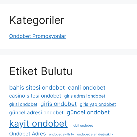
Kategoriler
Ondobet Promosyonlar
Etiket Bulutu
bahis sitesi ondobet
canli ondobet
casino sitesi ondobet
giris adresi ondobet
giris ondobet
girisi ondobet
giris yap ondobet
güncel ondobet
güncel adresi ondobet
kayit ondobet
mobil ondobet
Ondobet Adres
ondobet akıllı tv
ondobet alan değişiklik