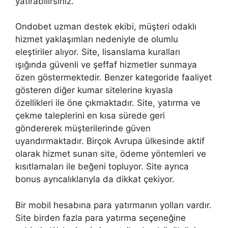
yatırabilirsiniz.
Ondobet uzman destek ekibi, müşteri odaklı
hizmet yaklaşımları nedeniyle de olumlu
eleştiriler alıyor. Site, lisanslama kuralları
ışığında güvenli ve şeffaf hizmetler sunmaya
özen göstermektedir. Benzer kategoride faaliyet
gösteren diğer kumar sitelerine kıyasla
özellikleri ile öne çıkmaktadır. Site, yatırma ve
çekme taleplerini en kısa sürede geri
göndererek müşterilerinde güven
uyandırmaktadır. Birçok Avrupa ülkesinde aktif
olarak hizmet sunan site, ödeme yöntemleri ve
kısıtlamaları ile beğeni topluyor. Site ayrıca
bonus ayrıcalıklarıyla da dikkat çekiyor.
Bir mobil hesabına para yatırmanın yolları vardır.
Site birden fazla para yatırma seçeneğine