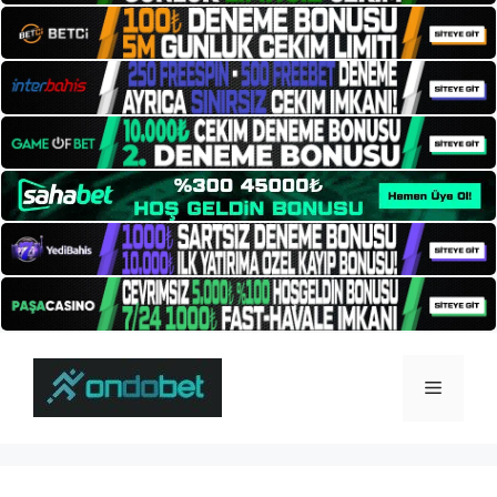
İçeriğe
atla
Menü