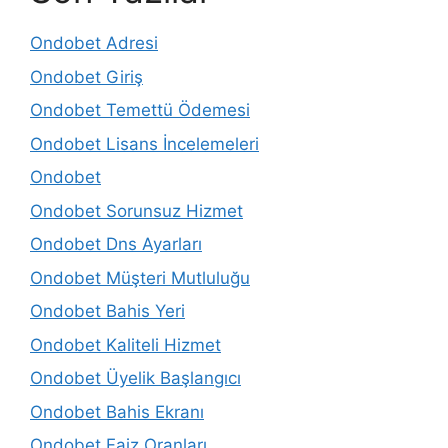
Ondobet Adresi
Ondobet Giriş
Ondobet Temettü Ödemesi
Ondobet Lisans İncelemeleri
Ondobet
Ondobet Sorunsuz Hizmet
Ondobet Dns Ayarları
Ondobet Müşteri Mutluluğu
Ondobet Bahis Yeri
Ondobet Kaliteli Hizmet
Ondobet Üyelik Başlangıcı
Ondobet Bahis Ekranı
Ondobet Faiz Oranları