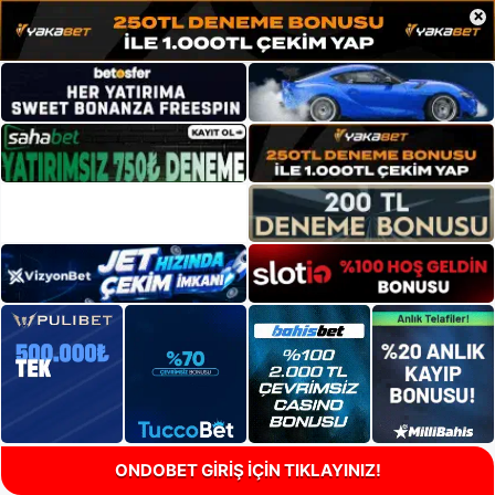
×
ONDOBET GİRİŞ İÇİN TIKLAYINIZ!