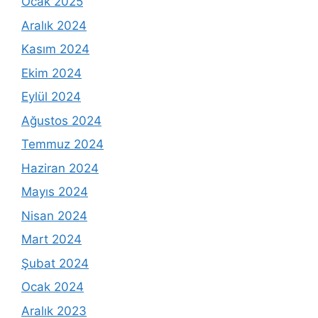
Ocak 2025
Aralık 2024
Kasım 2024
Ekim 2024
Eylül 2024
Ağustos 2024
Temmuz 2024
Haziran 2024
Mayıs 2024
Nisan 2024
Mart 2024
Şubat 2024
Ocak 2024
Aralık 2023