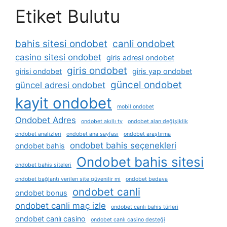
Etiket Bulutu
bahis sitesi ondobet
canli ondobet
casino sitesi ondobet
giris adresi ondobet
giris ondobet
girisi ondobet
giris yap ondobet
güncel ondobet
güncel adresi ondobet
kayit ondobet
mobil ondobet
Ondobet Adres
ondobet akıllı tv
ondobet alan değişiklik
ondobet analizleri
ondobet ana sayfası
ondobet araştırma
ondobet bahis seçenekleri
ondobet bahis
Ondobet bahis sitesi
ondobet bahis siteleri
ondobet bağlantı verilen site güvenilir mi
ondobet bedava
ondobet canli
ondobet bonus
ondobet canli maç izle
ondobet canlı bahis türleri
ondobet canlı casino
ondobet canlı casino desteği