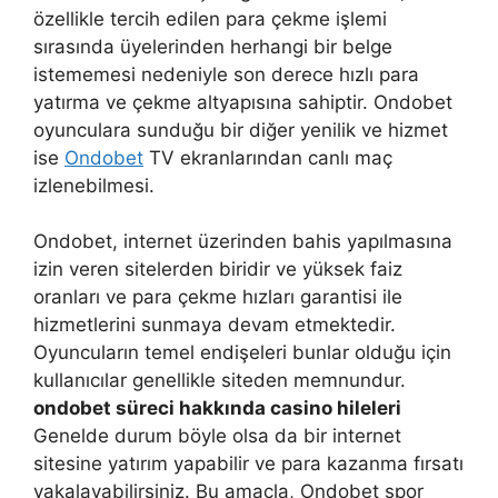
özellikle tercih edilen para çekme işlemi
sırasında üyelerinden herhangi bir belge
istememesi nedeniyle son derece hızlı para
yatırma ve çekme altyapısına sahiptir. Ondobet
oyunculara sunduğu bir diğer yenilik ve hizmet
ise
Ondobet
TV ekranlarından canlı maç
izlenebilmesi.
Ondobet, internet üzerinden bahis yapılmasına
izin veren sitelerden biridir ve yüksek faiz
oranları ve para çekme hızları garantisi ile
hizmetlerini sunmaya devam etmektedir.
Oyuncuların temel endişeleri bunlar olduğu için
kullanıcılar genellikle siteden memnundur.
ondobet süreci hakkında casino hileleri
Genelde durum böyle olsa da bir internet
sitesine yatırım yapabilir ve para kazanma fırsatı
yakalayabilirsiniz. Bu amaçla, Ondobet spor