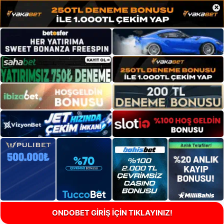
×
ONDOBET GİRİŞ İÇİN TIKLAYINIZ!