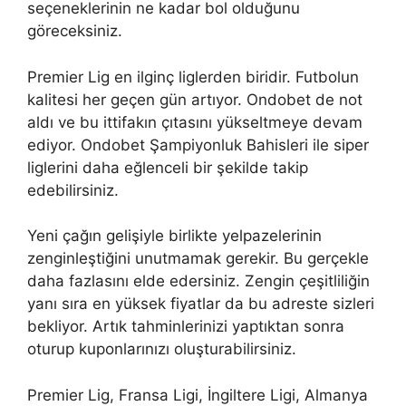
seçeneklerinin ne kadar bol olduğunu
göreceksiniz.
Premier Lig en ilginç liglerden biridir. Futbolun
kalitesi her geçen gün artıyor. Ondobet de not
aldı ve bu ittifakın çıtasını yükseltmeye devam
ediyor. Ondobet Şampiyonluk Bahisleri ile siper
liglerini daha eğlenceli bir şekilde takip
edebilirsiniz.
Yeni çağın gelişiyle birlikte yelpazelerinin
zenginleştiğini unutmamak gerekir. Bu gerçekle
daha fazlasını elde edersiniz. Zengin çeşitliliğin
yanı sıra en yüksek fiyatlar da bu adreste sizleri
bekliyor. Artık tahminlerinizi yaptıktan sonra
oturup kuponlarınızı oluşturabilirsiniz.
Premier Lig, Fransa Ligi, İngiltere Ligi, Almanya