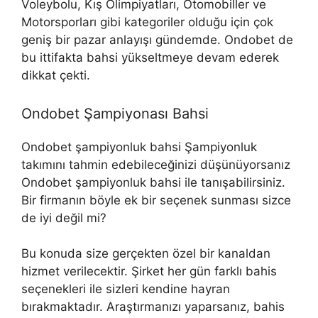
Voleybolu, Kış Olimpiyatları, Otomobiller ve
Motorsporları gibi kategoriler olduğu için çok
geniş bir pazar anlayışı gündemde. Ondobet de
bu ittifakta bahsi yükseltmeye devam ederek
dikkat çekti.
Ondobet Şampiyonası Bahsi
Ondobet şampiyonluk bahsi Şampiyonluk
takımını tahmin edebileceğinizi düşünüyorsanız
Ondobet şampiyonluk bahsi ile tanışabilirsiniz.
Bir firmanın böyle ek bir seçenek sunması sizce
de iyi değil mi?
Bu konuda size gerçekten özel bir kanaldan
hizmet verilecektir. Şirket her gün farklı bahis
seçenekleri ile sizleri kendine hayran
bırakmaktadır. Araştırmanızı yaparsanız, bahis