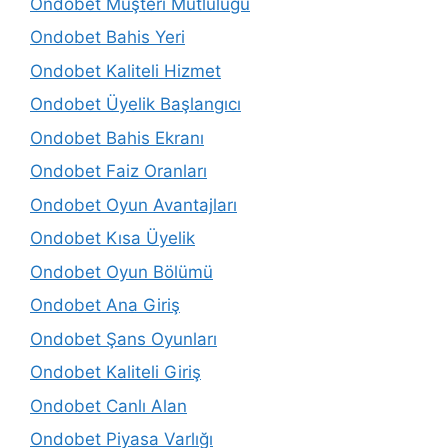
Ondobet Müşteri Mutluluğu
Ondobet Bahis Yeri
Ondobet Kaliteli Hizmet
Ondobet Üyelik Başlangıcı
Ondobet Bahis Ekranı
Ondobet Faiz Oranları
Ondobet Oyun Avantajları
Ondobet Kısa Üyelik
Ondobet Oyun Bölümü
Ondobet Ana Giriş
Ondobet Şans Oyunları
Ondobet Kaliteli Giriş
Ondobet Canlı Alan
Ondobet Piyasa Varlığı