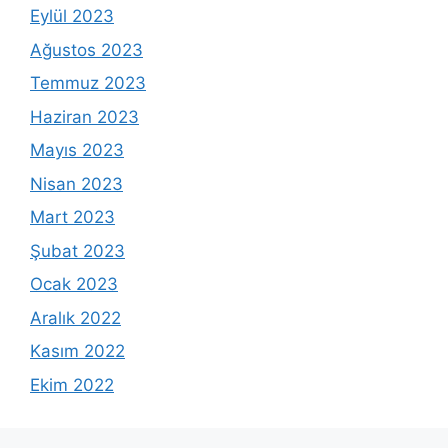
Eylül 2023
Ağustos 2023
Temmuz 2023
Haziran 2023
Mayıs 2023
Nisan 2023
Mart 2023
Şubat 2023
Ocak 2023
Aralık 2022
Kasım 2022
Ekim 2022