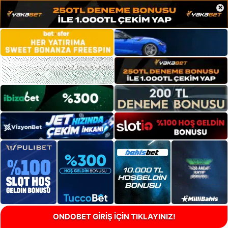
×
ONDOBET GİRİŞ İÇİN TIKLAYINIZ!