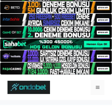
İçeriğe
atla
Menü