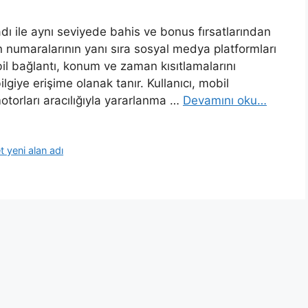
dı ile aynı seviyede bahis ve bonus fırsatlarından
 numaralarının yanı sıra sosyal medya platformları
bil bağlantı, konum ve zaman kısıtlamalarını
ilgiye erişime olanak tanır. Kullanıcı, mobil
torları aracılığıyla yararlanma …
Devamını oku…
 yeni alan adı