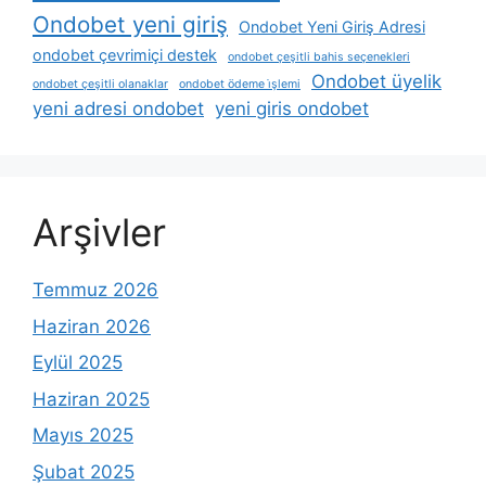
Ondobet yeni giriş
Ondobet Yeni Giriş Adresi
ondobet çevrimiçi destek
ondobet çeşitli bahis seçenekleri
Ondobet üyelik
ondobet çeşitli olanaklar
ondobet ödeme i̇şlemi
yeni adresi ondobet
yeni giris ondobet
Arşivler
Temmuz 2026
Haziran 2026
Eylül 2025
Haziran 2025
Mayıs 2025
Şubat 2025