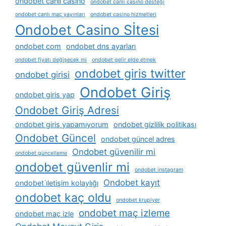
ondobet canlı casino
ondobet canlı casino desteği
ondobet canlı maç yayınları
ondobet casino hizmetleri
Ondobet Casino Sİtesi
ondobet com
ondobet dns ayarları
ondobet fiyatı değişecek mi
ondobet gelir elde etmek
ondobet giris twitter
ondobet girisi
Ondobet Giriş
ondobet giris yap
Ondobet Giriş Adresi
ondobet giriş yapamıyorum
ondobet gizlilik politikası
Ondobet Güncel
ondobet güncel adres
Ondobet güvenilir mi
ondobet güncelleme
ondobet güvenlir mi
ondobet instagram
Ondobet kayıt
ondobet i̇letişim kolaylığı
ondobet kaç oldu
ondobet krupiyer
ondobet maç izleme
ondobet maç izle