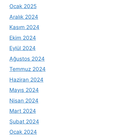
Ocak 2025
Aralık 2024
Kasım 2024
Ekim 2024
Eylül 2024
Ağustos 2024
Temmuz 2024
Haziran 2024
Mayıs 2024
Nisan 2024
Mart 2024
Şubat 2024
Ocak 2024