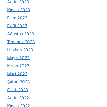
Aralık 2023
Kasım 2023
Ekim 2023
Eylül 2023
Ağustos 2023
Temmuz 2023
Haziran 2023
Mayıs 2023
Nisan 2023
Mart 2023
Şubat 2023
Ocak 2023
Aralık 2022
Kasım 2022