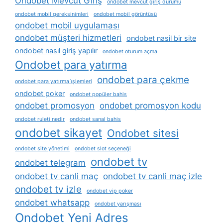
Ondobet Mevcut Giriş
ondobet mevcut giriş durumu
ondobet mobil gereksinimleri
ondobet mobil görüntüsü
ondobet mobil uygulaması
ondobet müşteri hizmetleri
ondobet nasil bir site
ondobet nasıl giriş yapılır
ondobet oturum açma
Ondobet para yatırma
ondobet para çekme
ondobet para yatırma i̇şlemleri
ondobet poker
ondobet popüler bahis
ondobet promosyon
ondobet promosyon kodu
ondobet ruleti nedir
ondobet sanal bahis
ondobet sikayet
Ondobet sitesi
ondobet site yönetimi
ondobet slot seçeneği
ondobet tv
ondobet telegram
ondobet tv canli maç
ondobet tv canli maç izle
ondobet tv izle
ondobet vip poker
ondobet whatsapp
ondobet yarışması
Ondobet Yeni Adres