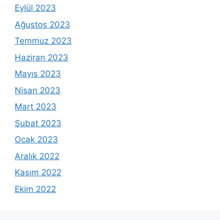
Eylül 2023
Ağustos 2023
Temmuz 2023
Haziran 2023
Mayıs 2023
Nisan 2023
Mart 2023
Şubat 2023
Ocak 2023
Aralık 2022
Kasım 2022
Ekim 2022