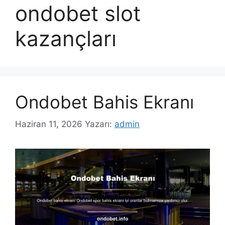
ondobet slot
kazançları
Ondobet Bahis Ekranı
Haziran 11, 2026
Yazarı:
admin