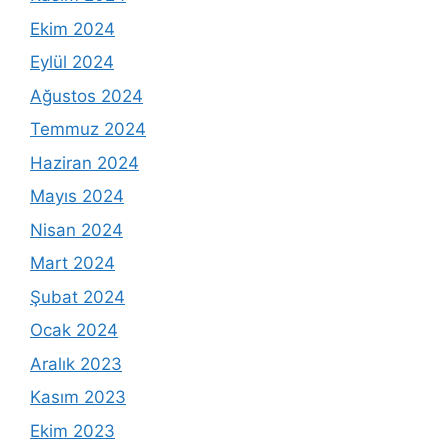
Ekim 2024
Eylül 2024
Ağustos 2024
Temmuz 2024
Haziran 2024
Mayıs 2024
Nisan 2024
Mart 2024
Şubat 2024
Ocak 2024
Aralık 2023
Kasım 2023
Ekim 2023