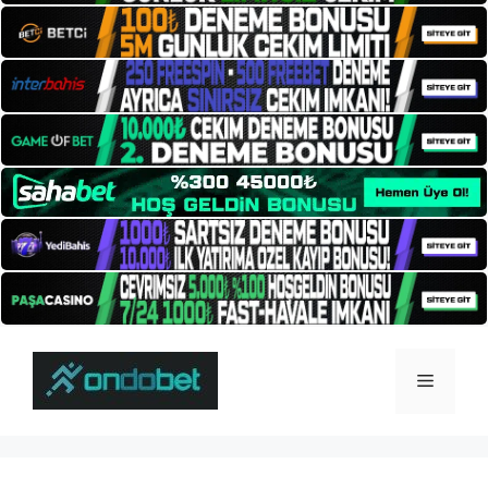
İçeriğe
atla
Menü