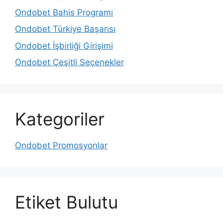
Ondobet Bahis Programı
Ondobet Türkiye Başarısı
Ondobet İşbirliği Girişimi
Ondobet Çeşitli Seçenekler
Kategoriler
Ondobet Promosyonlar
Etiket Bulutu