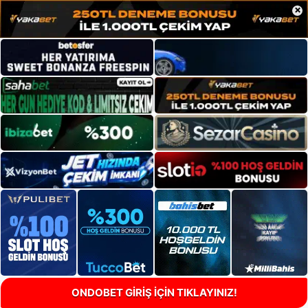
×
ONDOBET GİRİŞ İÇİN TIKLAYINIZ!