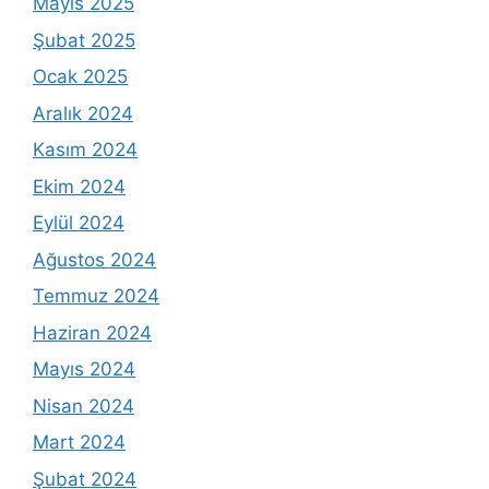
Mayıs 2025
Şubat 2025
Ocak 2025
Aralık 2024
Kasım 2024
Ekim 2024
Eylül 2024
Ağustos 2024
Temmuz 2024
Haziran 2024
Mayıs 2024
Nisan 2024
Mart 2024
Şubat 2024