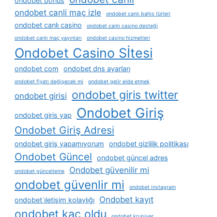
ondobet bonus
ondobet canli maç izle
ondobet canlı bahis türleri
ondobet canlı casino
ondobet canlı casino desteği
ondobet canlı maç yayınları
ondobet casino hizmetleri
Ondobet Casino Sİtesi
ondobet com
ondobet dns ayarları
ondobet fiyatı değişecek mi
ondobet gelir elde etmek
ondobet giris twitter
ondobet girisi
Ondobet Giriş
ondobet giris yap
Ondobet Giriş Adresi
ondobet giriş yapamıyorum
ondobet gizlilik politikası
Ondobet Güncel
ondobet güncel adres
Ondobet güvenilir mi
ondobet güncelleme
ondobet güvenlir mi
ondobet instagram
Ondobet kayıt
ondobet i̇letişim kolaylığı
ondobet kaç oldu
ondobet krupiyer