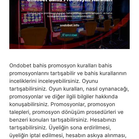
Ondobet bahis promosyon kuralları bahis
promosyonlarını tartışabilir ve bahis kurallarının
inceliklerini inceleyebilirsiniz. Oyunu
tartışabilirsiniz. Oyun kuralları, nasıl oynanacağı,
promosyonlar ve diğer ilgili bilgiler hakkında
konuşabilirsiniz. Promosyonlar, promosyon
talepleri, promosyon dönüşüm prosedürleri ve
benzeri konuları tartışabilirsiniz. Hesabınızı
tartışabilirsiniz. Üyeliğin sona erdirilmesi,
üyeliğin iptal edilmesi, hesabın askıya alınması,