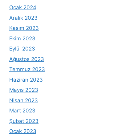
Ocak 2024
Aralık 2023
Kasım 2023
Ekim 2023
Eylül 2023
Ağustos 2023
Temmuz 2023
Haziran 2023
Mayıs 2023
Nisan 2023
Mart 2023
Şubat 2023
Ocak 2023