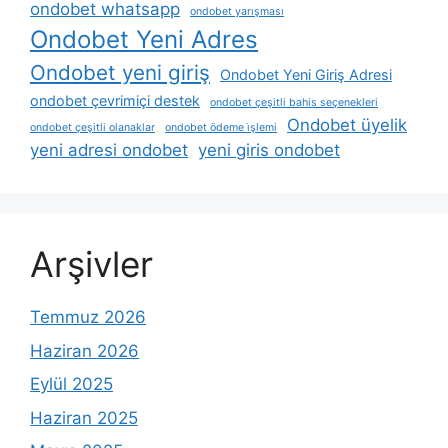
ondobet whatsapp
ondobet yarışması
Ondobet Yeni Adres
Ondobet yeni giriş
Ondobet Yeni Giriş Adresi
ondobet çevrimiçi destek
ondobet çeşitli bahis seçenekleri
Ondobet üyelik
ondobet çeşitli olanaklar
ondobet ödeme i̇şlemi
yeni adresi ondobet
yeni giris ondobet
Arşivler
Temmuz 2026
Haziran 2026
Eylül 2025
Haziran 2025