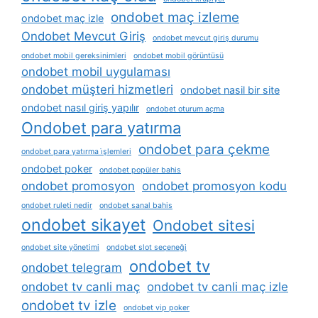
ondobet maç izleme
ondobet maç izle
Ondobet Mevcut Giriş
ondobet mevcut giriş durumu
ondobet mobil gereksinimleri
ondobet mobil görüntüsü
ondobet mobil uygulaması
ondobet müşteri hizmetleri
ondobet nasil bir site
ondobet nasıl giriş yapılır
ondobet oturum açma
Ondobet para yatırma
ondobet para çekme
ondobet para yatırma i̇şlemleri
ondobet poker
ondobet popüler bahis
ondobet promosyon
ondobet promosyon kodu
ondobet ruleti nedir
ondobet sanal bahis
ondobet sikayet
Ondobet sitesi
ondobet site yönetimi
ondobet slot seçeneği
ondobet tv
ondobet telegram
ondobet tv canli maç
ondobet tv canli maç izle
ondobet tv izle
ondobet vip poker