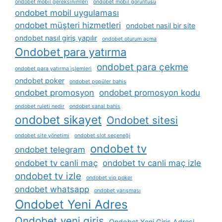
ondobet mobil gereksinimleri
ondobet mobil görüntüsü
ondobet mobil uygulaması
ondobet müşteri hizmetleri
ondobet nasil bir site
ondobet nasıl giriş yapılır
ondobet oturum açma
Ondobet para yatırma
ondobet para çekme
ondobet para yatırma i̇şlemleri
ondobet poker
ondobet popüler bahis
ondobet promosyon
ondobet promosyon kodu
ondobet ruleti nedir
ondobet sanal bahis
ondobet sikayet
Ondobet sitesi
ondobet site yönetimi
ondobet slot seçeneği
ondobet tv
ondobet telegram
ondobet tv canli maç
ondobet tv canli maç izle
ondobet tv izle
ondobet vip poker
ondobet whatsapp
ondobet yarışması
Ondobet Yeni Adres
Ondobet yeni giriş
Ondobet Yeni Giriş Adresi