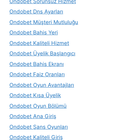
Ondobet Sorunsuz Hizmet
Ondobet Dns Ayarları
Ondobet Müşteri Mutluluğu
Ondobet Bahis Yeri
Ondobet Kaliteli Hizmet
Ondobet Üyelik Başlangıcı
Ondobet Bahis Ekranı
Ondobet Faiz Oranları
Ondobet Oyun Avantajları
Ondobet Kısa Üyelik
Ondobet Oyun Bölümü
Ondobet Ana Giriş
Ondobet Şans Oyunları
Ondobet Kaliteli Giriş