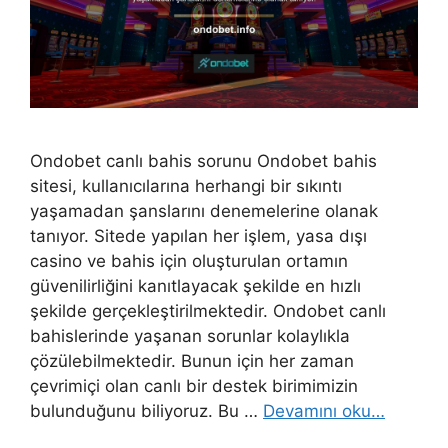
Ondobet canlı bahis sorunu Ondobet bahis
sitesi, kullanıcılarına herhangi bir sıkıntı
yaşamadan şanslarını denemelerine olanak
tanıyor. Sitede yapılan her işlem, yasa dışı
casino ve bahis için oluşturulan ortamın
güvenilirliğini kanıtlayacak şekilde en hızlı
şekilde gerçekleştirilmektedir. Ondobet canlı
bahislerinde yaşanan sorunlar kolaylıkla
çözülebilmektedir. Bunun için her zaman
çevrimiçi olan canlı bir destek birimimizin
bulunduğunu biliyoruz. Bu …
Devamını oku…