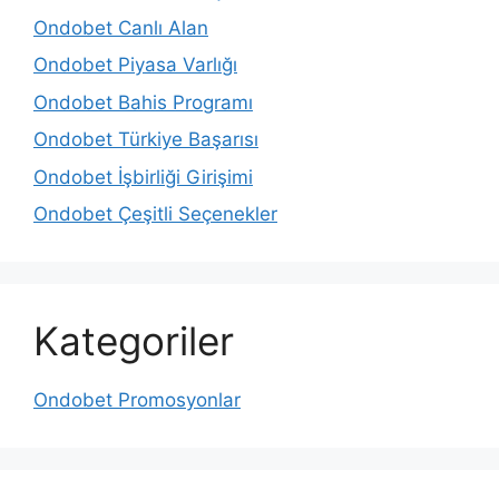
Ondobet Canlı Alan
Ondobet Piyasa Varlığı
Ondobet Bahis Programı
Ondobet Türkiye Başarısı
Ondobet İşbirliği Girişimi
Ondobet Çeşitli Seçenekler
Kategoriler
Ondobet Promosyonlar