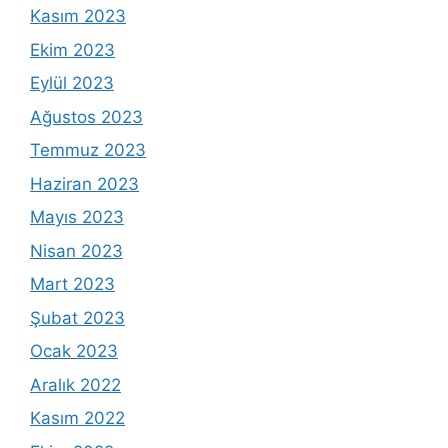
Kasım 2023
Ekim 2023
Eylül 2023
Ağustos 2023
Temmuz 2023
Haziran 2023
Mayıs 2023
Nisan 2023
Mart 2023
Şubat 2023
Ocak 2023
Aralık 2022
Kasım 2022