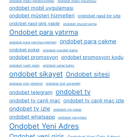
ondobet mobil gereksinimleri
ondobet mobil görüntüsü
ondobet mobil uygulaması
ondobet müşteri hizmetleri
ondobet nasil bir site
ondobet nasıl giriş yapılır
ondobet oturum açma
Ondobet para yatırma
ondobet para çekme
ondobet para yatırma i̇şlemleri
ondobet poker
ondobet popüler bahis
ondobet promosyon
ondobet promosyon kodu
ondobet ruleti nedir
ondobet sanal bahis
ondobet sikayet
Ondobet sitesi
ondobet site yönetimi
ondobet slot seçeneği
ondobet tv
ondobet telegram
ondobet tv canli maç
ondobet tv canli maç izle
ondobet tv izle
ondobet vip poker
ondobet whatsapp
ondobet yarışması
Ondobet Yeni Adres
Ondobet yeni giriş
Ondobet Yeni Giriş Adresi