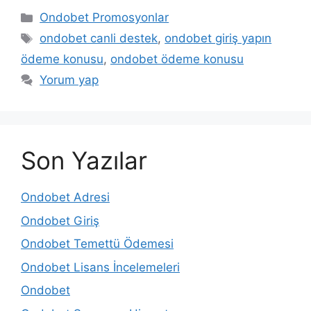
Kategoriler
Ondobet Promosyonlar
Etiketler
ondobet canli destek
,
ondobet giriş yapın
ödeme konusu
,
ondobet ödeme konusu
Yorum yap
Son Yazılar
Ondobet Adresi
Ondobet Giriş
Ondobet Temettü Ödemesi
Ondobet Lisans İncelemeleri
Ondobet