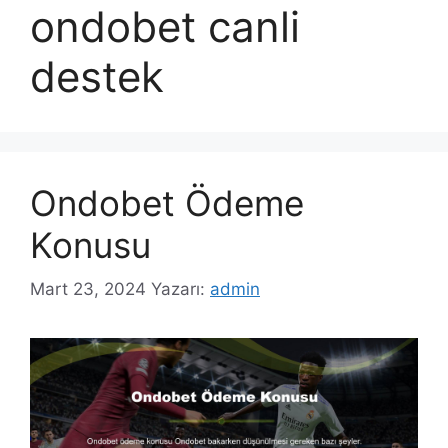
ondobet canli
destek
Ondobet Ödeme
Konusu
Mart 23, 2024
Yazarı:
admin