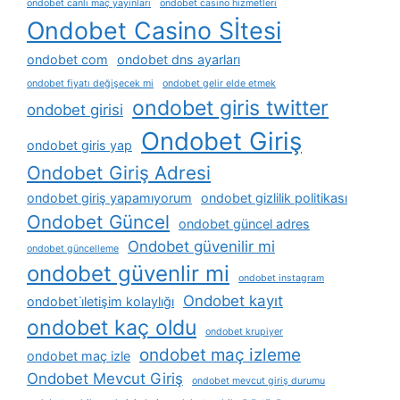
ondobet canlı maç yayınları
ondobet casino hizmetleri
Ondobet Casino Sİtesi
ondobet com
ondobet dns ayarları
ondobet fiyatı değişecek mi
ondobet gelir elde etmek
ondobet giris twitter
ondobet girisi
Ondobet Giriş
ondobet giris yap
Ondobet Giriş Adresi
ondobet giriş yapamıyorum
ondobet gizlilik politikası
Ondobet Güncel
ondobet güncel adres
Ondobet güvenilir mi
ondobet güncelleme
ondobet güvenlir mi
ondobet instagram
Ondobet kayıt
ondobet i̇letişim kolaylığı
ondobet kaç oldu
ondobet krupiyer
ondobet maç izleme
ondobet maç izle
Ondobet Mevcut Giriş
ondobet mevcut giriş durumu