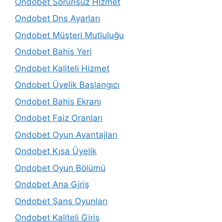
Ondobet Sorunsuz Hizmet
Ondobet Dns Ayarları
Ondobet Müşteri Mutluluğu
Ondobet Bahis Yeri
Ondobet Kaliteli Hizmet
Ondobet Üyelik Başlangıcı
Ondobet Bahis Ekranı
Ondobet Faiz Oranları
Ondobet Oyun Avantajları
Ondobet Kısa Üyelik
Ondobet Oyun Bölümü
Ondobet Ana Giriş
Ondobet Şans Oyunları
Ondobet Kaliteli Giriş