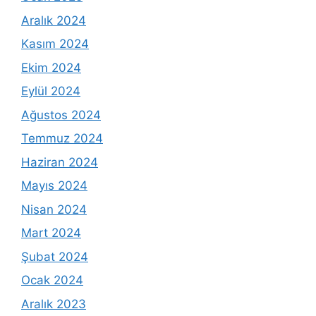
Aralık 2024
Kasım 2024
Ekim 2024
Eylül 2024
Ağustos 2024
Temmuz 2024
Haziran 2024
Mayıs 2024
Nisan 2024
Mart 2024
Şubat 2024
Ocak 2024
Aralık 2023