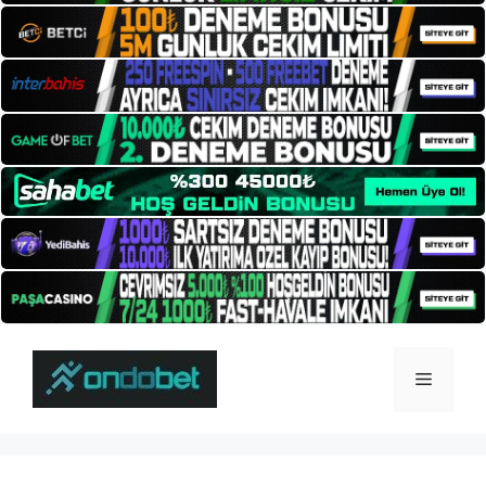
İçeriğe
atla
Menü