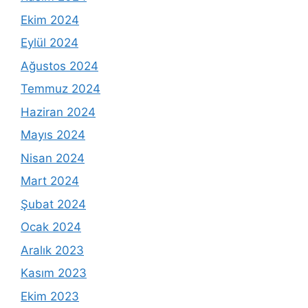
Ekim 2024
Eylül 2024
Ağustos 2024
Temmuz 2024
Haziran 2024
Mayıs 2024
Nisan 2024
Mart 2024
Şubat 2024
Ocak 2024
Aralık 2023
Kasım 2023
Ekim 2023