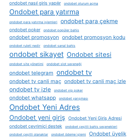
ondobet nasıl giriş yapılır
ondobet oturum açma
Ondobet para yatırma
ondobet para çekme
ondobet para yatırma i̇şlemleri
ondobet poker
ondobet popüler bahis
ondobet promosyon
ondobet promosyon kodu
ondobet ruleti nedir
ondobet sanal bahis
ondobet sikayet
Ondobet sitesi
ondobet site yönetimi
ondobet slot seçeneği
ondobet tv
ondobet telegram
ondobet tv canli maç
ondobet tv canli maç izle
ondobet tv izle
ondobet vip poker
ondobet whatsapp
ondobet yarışması
Ondobet Yeni Adres
Ondobet yeni giriş
Ondobet Yeni Giriş Adresi
ondobet çevrimiçi destek
ondobet çeşitli bahis seçenekleri
Ondobet üyelik
ondobet çeşitli olanaklar
ondobet ödeme i̇şlemi