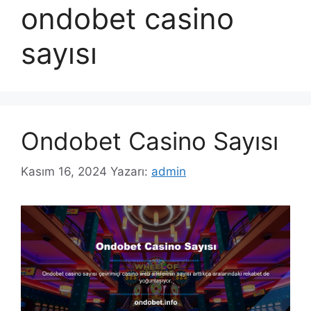
ondobet casino
sayısı
Ondobet Casino Sayısı
Kasım 16, 2024
Yazarı:
admin