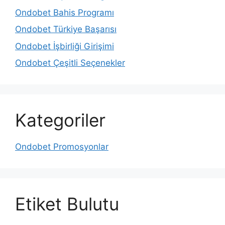
Ondobet Bahis Programı
Ondobet Türkiye Başarısı
Ondobet İşbirliği Girişimi
Ondobet Çeşitli Seçenekler
Kategoriler
Ondobet Promosyonlar
Etiket Bulutu