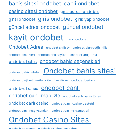
bahis sitesi ondobet
canli ondobet
casino sitesi ondobet
giris adresi ondobet
giris ondobet
girisi ondobet
giris yap ondobet
güncel ondobet
güncel adresi ondobet
kayit ondobet
mobil ondobet
Ondobet Adres
ondobet akıllı tv
ondobet alan değişiklik
ondobet analizleri
ondobet ana sayfası
ondobet araştırma
ondobet bahis seçenekleri
ondobet bahis
Ondobet bahis sitesi
ondobet bahis siteleri
ondobet bağlantı verilen site güvenilir mi
ondobet bedava
ondobet canli
ondobet bonus
ondobet canli maç izle
ondobet canlı bahis türleri
ondobet canlı casino
ondobet canlı casino desteği
ondobet canlı maç yayınları
ondobet casino hizmetleri
Ondobet Casino Sİtesi
ondobet com
ondobet dns ayarları