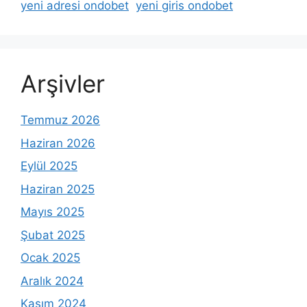
yeni adresi ondobet
yeni giris ondobet
Arşivler
Temmuz 2026
Haziran 2026
Eylül 2025
Haziran 2025
Mayıs 2025
Şubat 2025
Ocak 2025
Aralık 2024
Kasım 2024