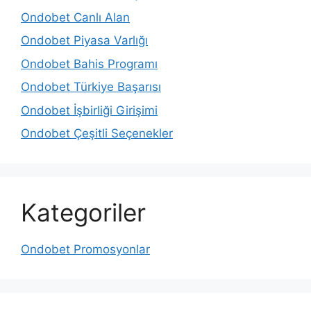
Ondobet Canlı Alan
Ondobet Piyasa Varlığı
Ondobet Bahis Programı
Ondobet Türkiye Başarısı
Ondobet İşbirliği Girişimi
Ondobet Çeşitli Seçenekler
Kategoriler
Ondobet Promosyonlar