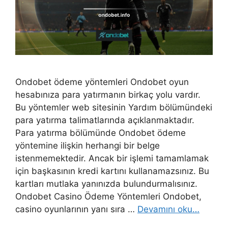
Ondobet ödeme yöntemleri Ondobet oyun
hesabınıza para yatırmanın birkaç yolu vardır.
Bu yöntemler web sitesinin Yardım bölümündeki
para yatırma talimatlarında açıklanmaktadır.
Para yatırma bölümünde Ondobet ödeme
yöntemine ilişkin herhangi bir belge
istenmemektedir. Ancak bir işlemi tamamlamak
için başkasının kredi kartını kullanamazsınız. Bu
kartları mutlaka yanınızda bulundurmalısınız.
Ondobet Casino Ödeme Yöntemleri Ondobet,
casino oyunlarının yanı sıra …
Devamını oku…