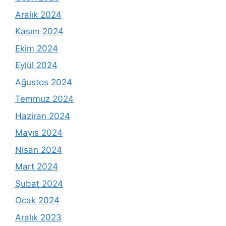
Aralık 2024
Kasım 2024
Ekim 2024
Eylül 2024
Ağustos 2024
Temmuz 2024
Haziran 2024
Mayıs 2024
Nisan 2024
Mart 2024
Şubat 2024
Ocak 2024
Aralık 2023