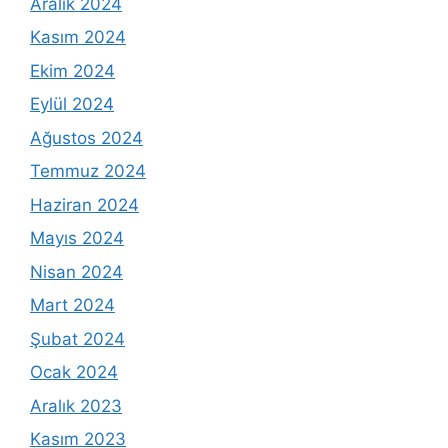
Aralık 2024
Kasım 2024
Ekim 2024
Eylül 2024
Ağustos 2024
Temmuz 2024
Haziran 2024
Mayıs 2024
Nisan 2024
Mart 2024
Şubat 2024
Ocak 2024
Aralık 2023
Kasım 2023