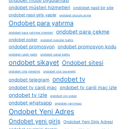
ondobet mobil uygulaması
ondobet müşteri hizmetleri
ondobet nasil bir site
ondobet nasıl giriş yapılır
ondobet oturum açma
Ondobet para yatırma
ondobet para çekme
ondobet para yatırma i̇şlemleri
ondobet poker
ondobet popüler bahis
ondobet promosyon
ondobet promosyon kodu
ondobet ruleti nedir
ondobet sanal bahis
ondobet sikayet
Ondobet sitesi
ondobet site yönetimi
ondobet slot seçeneği
ondobet tv
ondobet telegram
ondobet tv canli maç
ondobet tv canli maç izle
ondobet tv izle
ondobet vip poker
ondobet whatsapp
ondobet yarışması
Ondobet Yeni Adres
Ondobet yeni giriş
Ondobet Yeni Giriş Adresi