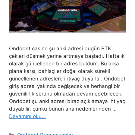
Ondobet casino şu anki adresi bugün BTK
çekleri düşmek yerine artmaya başladı. Haftalık
olarak güncellenen bir adres buldum. Bu arka
plana karşı, bahisçiler doğal olarak sürekli
güncellenen adreslere ihtiyaç duyarlar. Ondobet
giriş adresi yakında değişecek ve herhangi bir
güvenilirlik sorunu olmadan devam edebilecek.
Ondobet şu anki adresi biraz açıklamaya ihtiyaç
duyabilir, çünkü bunun ana nedenlerinden …
Devamını oku…
Kategoriler