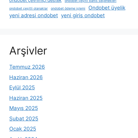
ondobet çevrimiçi destek
ondobet çeşitli bahis seçenekleri
Ondobet üyelik
ondobet çeşitli olanaklar
ondobet ödeme i̇şlemi
yeni adresi ondobet
yeni giris ondobet
Arşivler
Temmuz 2026
Haziran 2026
Eylül 2025
Haziran 2025
Mayıs 2025
Şubat 2025
Ocak 2025