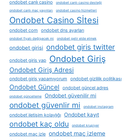
ondobet canlı casino
ondobet canlı casino desteği
ondobet canlı maç yayınları
ondobet casino hizmetleri
Ondobet Casino Sİtesi
ondobet com
ondobet dns ayarları
ondobet fiyatı değişecek mi
ondobet gelir elde etmek
ondobet giris twitter
ondobet girisi
Ondobet Giriş
ondobet giris yap
Ondobet Giriş Adresi
ondobet giriş yapamıyorum
ondobet gizlilik politikası
Ondobet Güncel
ondobet güncel adres
Ondobet güvenilir mi
ondobet güncelleme
ondobet güvenlir mi
ondobet instagram
Ondobet kayıt
ondobet i̇letişim kolaylığı
ondobet kaç oldu
ondobet krupiyer
ondobet maç izleme
ondobet maç izle