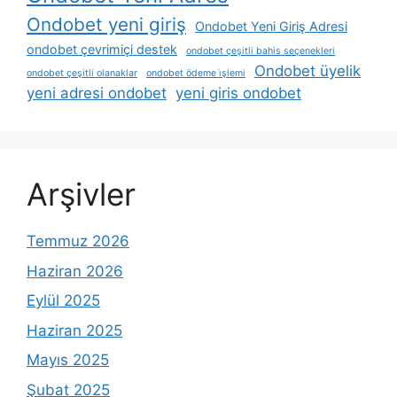
Ondobet yeni giriş
Ondobet Yeni Giriş Adresi
ondobet çevrimiçi destek
ondobet çeşitli bahis seçenekleri
Ondobet üyelik
ondobet çeşitli olanaklar
ondobet ödeme i̇şlemi
yeni adresi ondobet
yeni giris ondobet
Arşivler
Temmuz 2026
Haziran 2026
Eylül 2025
Haziran 2025
Mayıs 2025
Şubat 2025