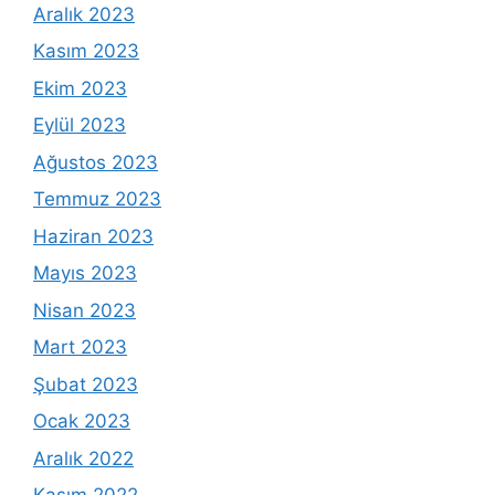
Aralık 2023
Kasım 2023
Ekim 2023
Eylül 2023
Ağustos 2023
Temmuz 2023
Haziran 2023
Mayıs 2023
Nisan 2023
Mart 2023
Şubat 2023
Ocak 2023
Aralık 2022