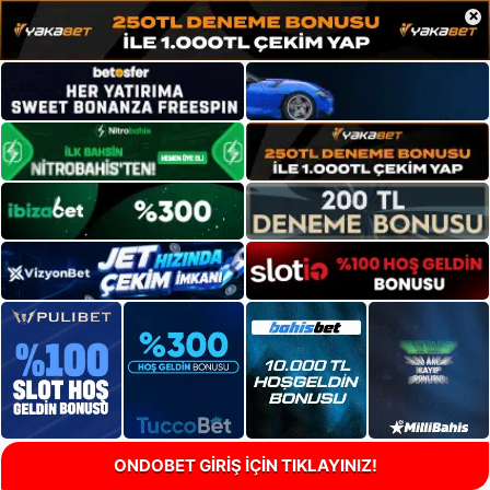
×
ONDOBET GİRİŞ İÇİN TIKLAYINIZ!