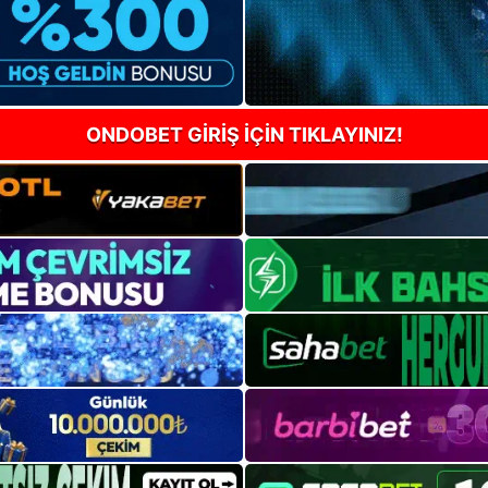
ONDOBET GİRİŞ İÇİN TIKLAYINIZ!