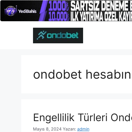
İçeriğe
atla
ondobet hesabın
Engellilik Türleri On
Mayıs 8, 2024
Yazarı:
admin