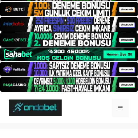
İçeriğe
atla
Menü