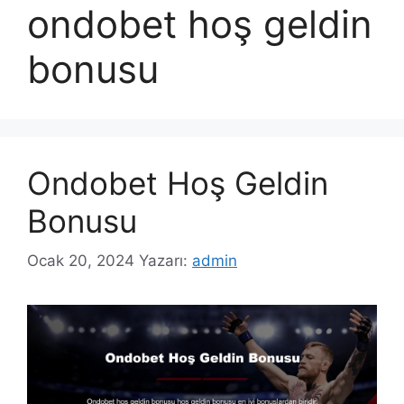
ondobet hoş geldin
bonusu
Ondobet Hoş Geldin
Bonusu
Ocak 20, 2024
Yazarı:
admin