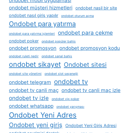
ondobet mobil uygulaması
ondobet müşteri hizmetleri
ondobet nasil bir site
ondobet nasıl giriş yapılır
ondobet oturum açma
Ondobet para yatırma
ondobet para çekme
ondobet para yatırma i̇şlemleri
ondobet poker
ondobet popüler bahis
ondobet promosyon
ondobet promosyon kodu
ondobet ruleti nedir
ondobet sanal bahis
ondobet sikayet
Ondobet sitesi
ondobet site yönetimi
ondobet slot seçeneği
ondobet tv
ondobet telegram
ondobet tv canli maç
ondobet tv canli maç izle
ondobet tv izle
ondobet vip poker
ondobet whatsapp
ondobet yarışması
Ondobet Yeni Adres
Ondobet yeni giriş
Ondobet Yeni Giriş Adresi