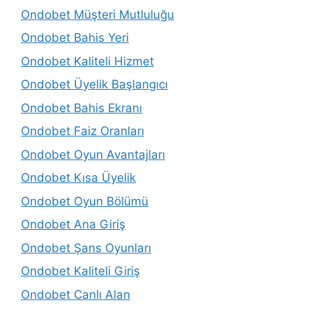
Ondobet Müşteri Mutluluğu
Ondobet Bahis Yeri
Ondobet Kaliteli Hizmet
Ondobet Üyelik Başlangıcı
Ondobet Bahis Ekranı
Ondobet Faiz Oranları
Ondobet Oyun Avantajları
Ondobet Kısa Üyelik
Ondobet Oyun Bölümü
Ondobet Ana Giriş
Ondobet Şans Oyunları
Ondobet Kaliteli Giriş
Ondobet Canlı Alan