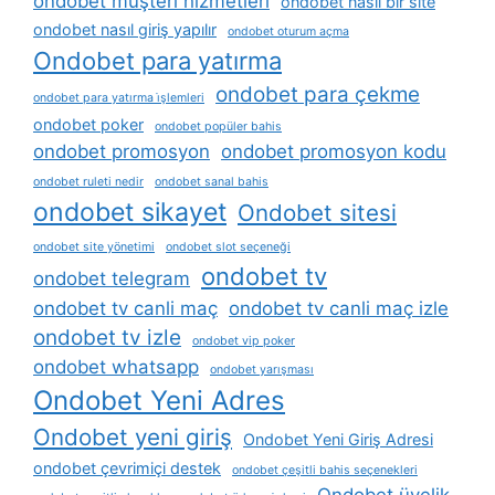
ondobet müşteri hizmetleri
ondobet nasil bir site
ondobet nasıl giriş yapılır
ondobet oturum açma
Ondobet para yatırma
ondobet para çekme
ondobet para yatırma i̇şlemleri
ondobet poker
ondobet popüler bahis
ondobet promosyon
ondobet promosyon kodu
ondobet ruleti nedir
ondobet sanal bahis
ondobet sikayet
Ondobet sitesi
ondobet site yönetimi
ondobet slot seçeneği
ondobet tv
ondobet telegram
ondobet tv canli maç
ondobet tv canli maç izle
ondobet tv izle
ondobet vip poker
ondobet whatsapp
ondobet yarışması
Ondobet Yeni Adres
Ondobet yeni giriş
Ondobet Yeni Giriş Adresi
ondobet çevrimiçi destek
ondobet çeşitli bahis seçenekleri