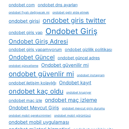
ondobet com
ondobet dns ayarları
ondobet fiyatı değişecek mi
ondobet gelir elde etmek
ondobet giris twitter
ondobet girisi
Ondobet Giriş
ondobet giris yap
Ondobet Giriş Adresi
ondobet giriş yapamıyorum
ondobet gizlilik politikası
Ondobet Güncel
ondobet güncel adres
Ondobet güvenilir mi
ondobet güncelleme
ondobet güvenlir mi
ondobet instagram
Ondobet kayıt
ondobet i̇letişim kolaylığı
ondobet kaç oldu
ondobet krupiyer
ondobet maç izleme
ondobet maç izle
Ondobet Mevcut Giriş
ondobet mevcut giriş durumu
ondobet mobil gereksinimleri
ondobet mobil görüntüsü
ondobet mobil uygulaması