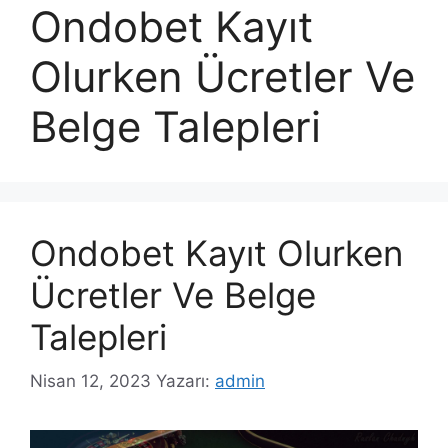
Ondobet Kayıt
Olurken Ücretler Ve
Belge Talepleri
Ondobet Kayıt Olurken
Ücretler Ve Belge
Talepleri
Nisan 12, 2023
Yazarı:
admin