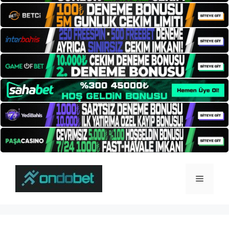
İçeriğe
atla
Menü