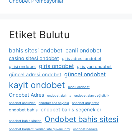
Ondobet Promosyonlar
Etiket Bulutu
bahis sitesi ondobet
canli ondobet
casino sitesi ondobet
giris adresi ondobet
giris ondobet
girisi ondobet
giris yap ondobet
güncel ondobet
güncel adresi ondobet
kayit ondobet
mobil ondobet
Ondobet Adres
ondobet akıllı tv
ondobet alan değişiklik
ondobet analizleri
ondobet ana sayfası
ondobet araştırma
ondobet bahis seçenekleri
ondobet bahis
Ondobet bahis sitesi
ondobet bahis siteleri
ondobet bağlantı verilen site güvenilir mi
ondobet bedava