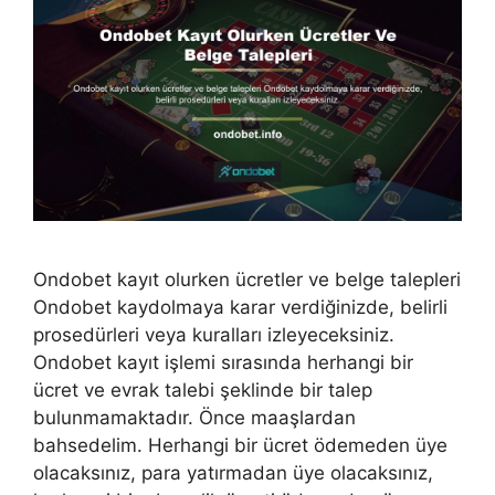
Ondobet kayıt olurken ücretler ve belge talepleri
Ondobet kaydolmaya karar verdiğinizde, belirli
prosedürleri veya kuralları izleyeceksiniz.
Ondobet kayıt işlemi sırasında herhangi bir
ücret ve evrak talebi şeklinde bir talep
bulunmamaktadır. Önce maaşlardan
bahsedelim. Herhangi bir ücret ödemeden üye
olacaksınız, para yatırmadan üye olacaksınız,