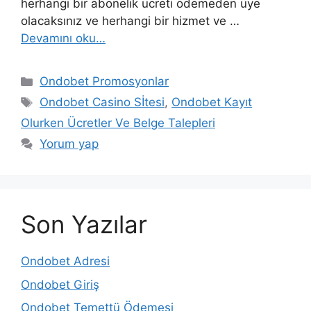
herhangi bir abonelik ücreti ödemeden üye
olacaksınız ve herhangi bir hizmet ve …
Devamını oku…
Kategoriler
Ondobet Promosyonlar
Etiketler
Ondobet Casino Sİtesi
,
Ondobet Kayıt
Olurken Ücretler Ve Belge Talepleri
Yorum yap
Son Yazılar
Ondobet Adresi
Ondobet Giriş
Ondobet Temettü Ödemesi