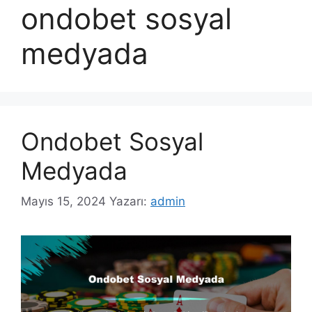
ondobet sosyal
medyada
Ondobet Sosyal
Medyada
Mayıs 15, 2024
Yazarı:
admin