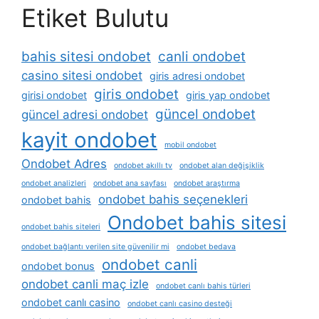
Etiket Bulutu
bahis sitesi ondobet
canli ondobet
casino sitesi ondobet
giris adresi ondobet
giris ondobet
girisi ondobet
giris yap ondobet
güncel ondobet
güncel adresi ondobet
kayit ondobet
mobil ondobet
Ondobet Adres
ondobet akıllı tv
ondobet alan değişiklik
ondobet analizleri
ondobet ana sayfası
ondobet araştırma
ondobet bahis seçenekleri
ondobet bahis
Ondobet bahis sitesi
ondobet bahis siteleri
ondobet bağlantı verilen site güvenilir mi
ondobet bedava
ondobet canli
ondobet bonus
ondobet canli maç izle
ondobet canlı bahis türleri
ondobet canlı casino
ondobet canlı casino desteği