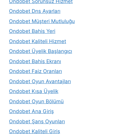
Ondobet Sorunsuz Hizmet
Ondobet Dns Ayarları
Ondobet Müşteri Mutluluğu
Ondobet Bahis Yeri
Ondobet Kaliteli Hizmet
Ondobet Üyelik Başlangıcı
Ondobet Bahis Ekranı
Ondobet Faiz Oranları
Ondobet Oyun Avantajları
Ondobet Kısa Üyelik
Ondobet Oyun Bölümü
Ondobet Ana Giriş
Ondobet Şans Oyunları
Ondobet Kaliteli Giriş