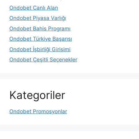
Ondobet Canlı Alan
Ondobet Piyasa Varlığı
Ondobet Bahis Programı
Ondobet Türkiye Başarısı
Ondobet İşbirliği Girişimi
Ondobet Çeşitli Seçenekler
Kategoriler
Ondobet Promosyonlar