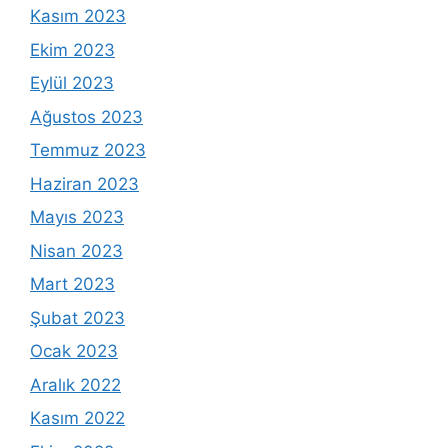
Kasım 2023
Ekim 2023
Eylül 2023
Ağustos 2023
Temmuz 2023
Haziran 2023
Mayıs 2023
Nisan 2023
Mart 2023
Şubat 2023
Ocak 2023
Aralık 2022
Kasım 2022