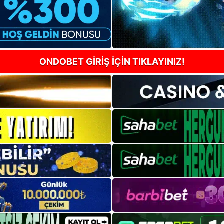
ONDOBET GİRİŞ İÇİN TIKLAYINIZ!