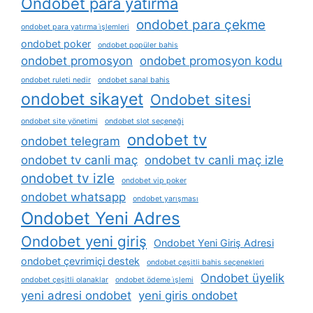
Ondobet para yatırma
ondobet para çekme
ondobet para yatırma i̇şlemleri
ondobet poker
ondobet popüler bahis
ondobet promosyon
ondobet promosyon kodu
ondobet ruleti nedir
ondobet sanal bahis
ondobet sikayet
Ondobet sitesi
ondobet site yönetimi
ondobet slot seçeneği
ondobet tv
ondobet telegram
ondobet tv canli maç
ondobet tv canli maç izle
ondobet tv izle
ondobet vip poker
ondobet whatsapp
ondobet yarışması
Ondobet Yeni Adres
Ondobet yeni giriş
Ondobet Yeni Giriş Adresi
ondobet çevrimiçi destek
ondobet çeşitli bahis seçenekleri
Ondobet üyelik
ondobet çeşitli olanaklar
ondobet ödeme i̇şlemi
yeni adresi ondobet
yeni giris ondobet