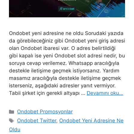
Ondobet yeni adresine ne oldu Sorudaki yazıda
da görebileceğiniz gibi Ondobet yeni giriş adresi
olan Ondobet ibaresi var. O adres belirtildiği
gibi kapalı ise yeni Ondobet slot adresi nedir, bu
soruya cevap verilemez. Whatsapp aracılığıyla
destekle iletişime geçmek istiyorsanız. Yardım
masamız aracılığıyla destekle iletişime geçmek
isterseniz, aşağıdaki adresler yanıt vermiyor.
Tabii şirket için gerekli altyapı …
Devamını oku…
Kategoriler
Ondobet Promosyonlar
Etiketler
Ondobet Twitter
,
Ondobet Yeni Adresine Ne
Oldu