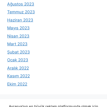
Ağustos 2023
Temmuz 2023
Haziran 2023
Mayıs 2023
Nisan 2023
Mart 2023
Şubat 2023
Ocak 2023
Aralık 2022
Kasım 2022
Ekim 2022
Avrasya'nın en büyük reklam platformunda olmak için