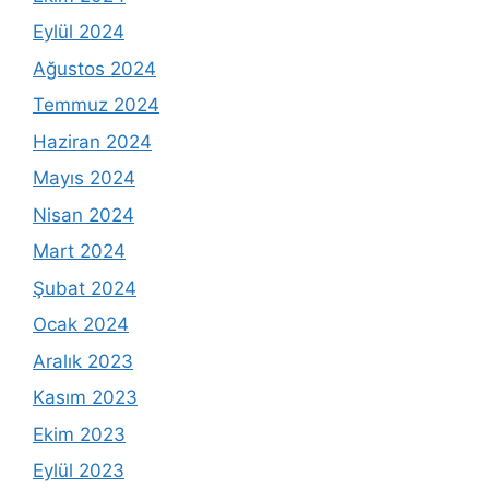
Eylül 2024
Ağustos 2024
Temmuz 2024
Haziran 2024
Mayıs 2024
Nisan 2024
Mart 2024
Şubat 2024
Ocak 2024
Aralık 2023
Kasım 2023
Ekim 2023
Eylül 2023