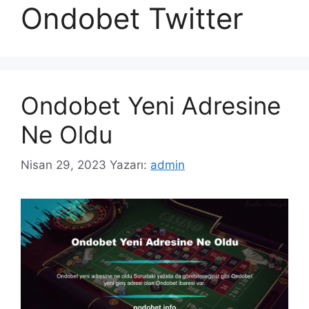
Ondobet Twitter
Ondobet Yeni Adresine
Ne Oldu
Nisan 29, 2023
Yazarı:
admin