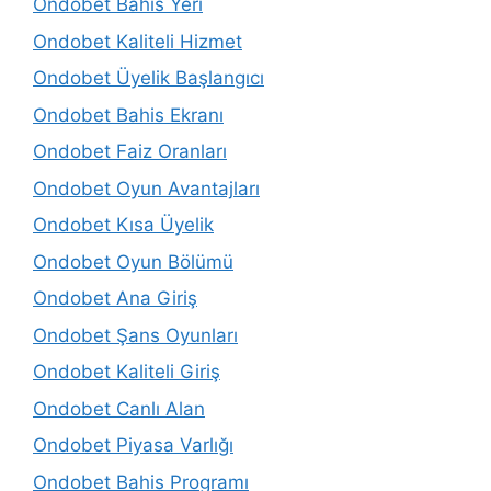
Ondobet Bahis Yeri
Ondobet Kaliteli Hizmet
Ondobet Üyelik Başlangıcı
Ondobet Bahis Ekranı
Ondobet Faiz Oranları
Ondobet Oyun Avantajları
Ondobet Kısa Üyelik
Ondobet Oyun Bölümü
Ondobet Ana Giriş
Ondobet Şans Oyunları
Ondobet Kaliteli Giriş
Ondobet Canlı Alan
Ondobet Piyasa Varlığı
Ondobet Bahis Programı