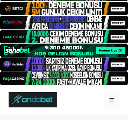
İçeriğe
atla
Menü