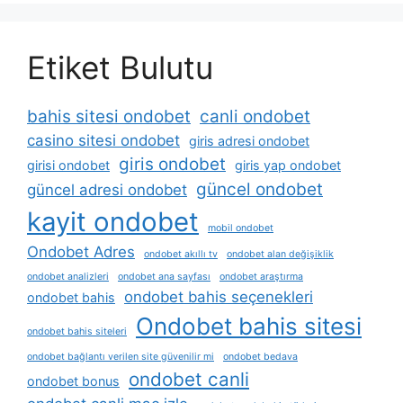
Etiket Bulutu
bahis sitesi ondobet
canli ondobet
casino sitesi ondobet
giris adresi ondobet
giris ondobet
girisi ondobet
giris yap ondobet
güncel ondobet
güncel adresi ondobet
kayit ondobet
mobil ondobet
Ondobet Adres
ondobet akıllı tv
ondobet alan değişiklik
ondobet analizleri
ondobet ana sayfası
ondobet araştırma
ondobet bahis seçenekleri
ondobet bahis
Ondobet bahis sitesi
ondobet bahis siteleri
ondobet bağlantı verilen site güvenilir mi
ondobet bedava
ondobet canli
ondobet bonus