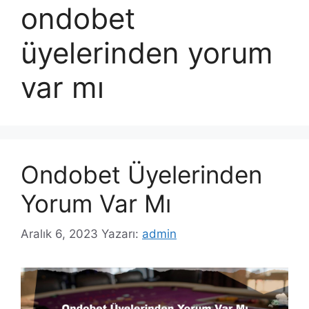
ondobet
üyelerinden yorum
var mı
Ondobet Üyelerinden
Yorum Var Mı
Aralık 6, 2023
Yazarı:
admin