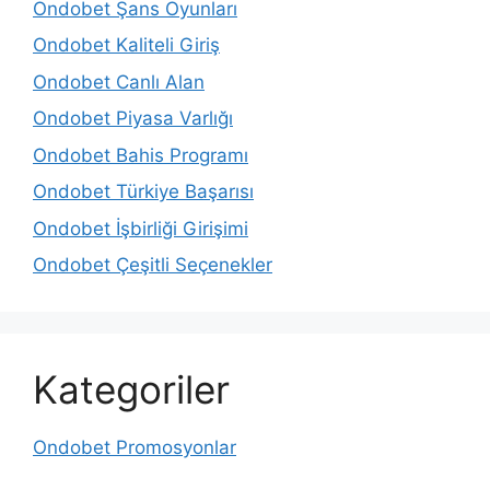
Ondobet Şans Oyunları
Ondobet Kaliteli Giriş
Ondobet Canlı Alan
Ondobet Piyasa Varlığı
Ondobet Bahis Programı
Ondobet Türkiye Başarısı
Ondobet İşbirliği Girişimi
Ondobet Çeşitli Seçenekler
Kategoriler
Ondobet Promosyonlar