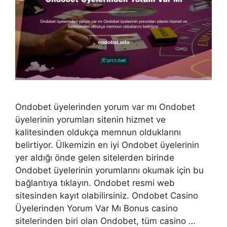
Ondobet üyelerinden yorum var mı Ondobet
üyelerinin yorumları sitenin hizmet ve
kalitesinden oldukça memnun olduklarını
belirtiyor. Ülkemizin en iyi Ondobet üyelerinin
yer aldığı önde gelen sitelerden birinde
Ondobet üyelerinin yorumlarını okumak için bu
bağlantıya tıklayın. Ondobet resmi web
sitesinden kayıt olabilirsiniz. Ondobet Casino
Üyelerinden Yorum Var Mı Bonus casino
sitelerinden biri olan Ondobet, tüm casino …