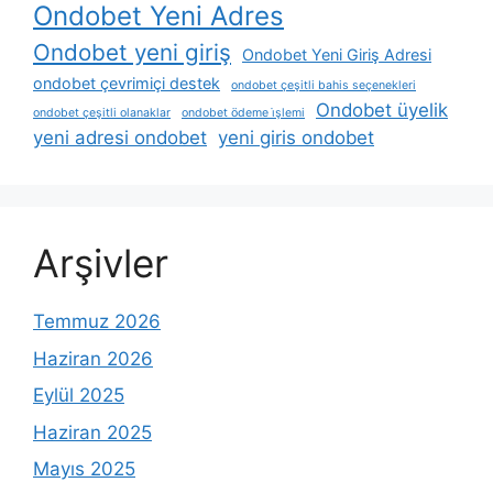
Ondobet Yeni Adres
Ondobet yeni giriş
Ondobet Yeni Giriş Adresi
ondobet çevrimiçi destek
ondobet çeşitli bahis seçenekleri
Ondobet üyelik
ondobet çeşitli olanaklar
ondobet ödeme i̇şlemi
yeni adresi ondobet
yeni giris ondobet
Arşivler
Temmuz 2026
Haziran 2026
Eylül 2025
Haziran 2025
Mayıs 2025