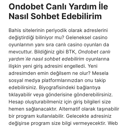
Ondobet Canlı Yardım İle
Nasıl Sohbet Edebilirim
Bahis sitelerinin periyodik olarak adreslerini
değiştirdiği biliniyor mu? Geleneksel casino
oyunlarının yanı sıra canlı casino oyunları da
mevcuttur. Bildiğiniz gibi BTK,
Ondobet canlı
yardım i̇le nasıl sohbet edebilirim
oyunlarına
ilişkin yeni giriş adresini engelledi. Yeni
adresimden emin değilsem ne olur? Mesela
sosyal medya platformlarınızdan onu takip
edebilirsiniz. Biyografisindeki bağlantıya
tıklayabilir veya gönderisine gönderebilirsiniz.
Hesap oluşturabilmeniz için giriş bilgileri size
hemen sağlanacaktır. Alternatif olarak taşınabilir
bir program kullanılabilir. Gelecekte adresiniz
değişirse program size bilgi vermeyecektir. Web