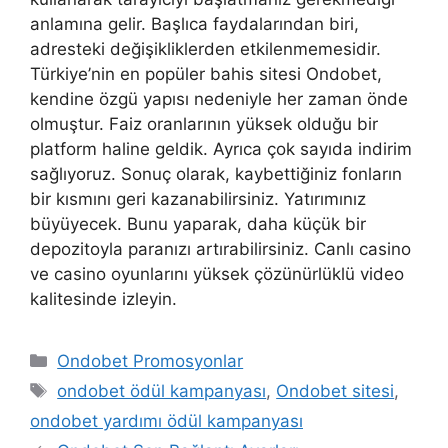
anlamına gelir. Başlıca faydalarından biri,
adresteki değişikliklerden etkilenmemesidir.
Türkiye’nin en popüler bahis sitesi Ondobet,
kendine özgü yapısı nedeniyle her zaman önde
olmuştur. Faiz oranlarının yüksek olduğu bir
platform haline geldik. Ayrıca çok sayıda indirim
sağlıyoruz. Sonuç olarak, kaybettiğiniz fonların
bir kısmını geri kazanabilirsiniz. Yatırımınız
büyüyecek. Bunu yaparak, daha küçük bir
depozitoyla paranızı artırabilirsiniz. Canlı casino
ve casino oyunlarını yüksek çözünürlüklü video
kalitesinde izleyin.
Kategoriler
Ondobet Promosyonlar
Etiketler
ondobet ödül kampanyası
,
Ondobet sitesi
,
ondobet yardımı ödül kampanyası
Yazı