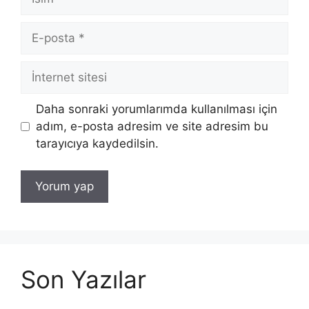
E-
posta
İnternet
sitesi
Daha sonraki yorumlarımda kullanılması için
adım, e-posta adresim ve site adresim bu
tarayıcıya kaydedilsin.
Son Yazılar