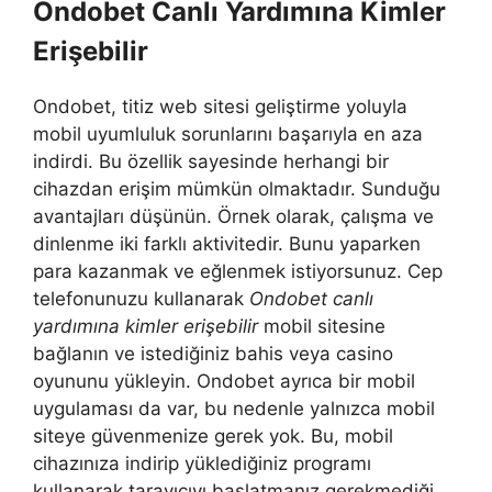
Ondobet Canlı Yardımına Kimler
Erişebilir
Ondobet, titiz web sitesi geliştirme yoluyla
mobil uyumluluk sorunlarını başarıyla en aza
indirdi. Bu özellik sayesinde herhangi bir
cihazdan erişim mümkün olmaktadır. Sunduğu
avantajları düşünün. Örnek olarak, çalışma ve
dinlenme iki farklı aktivitedir. Bunu yaparken
para kazanmak ve eğlenmek istiyorsunuz. Cep
telefonunuzu kullanarak
Ondobet canlı
yardımına kimler erişebilir
mobil sitesine
bağlanın ve istediğiniz bahis veya casino
oyununu yükleyin. Ondobet ayrıca bir mobil
uygulaması da var, bu nedenle yalnızca mobil
siteye güvenmenize gerek yok. Bu, mobil
cihazınıza indirip yüklediğiniz programı
kullanarak tarayıcıyı başlatmanız gerekmediği