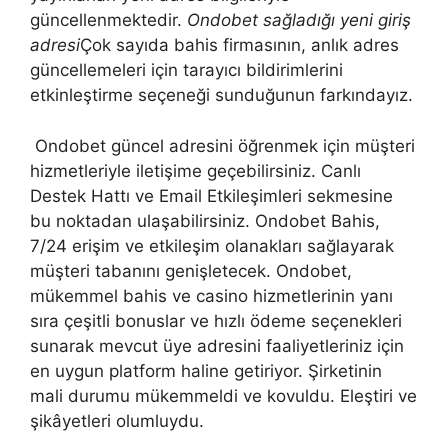
güncellenmektedir.
Ondobet sağladığı yeni giriş
adresi
Çok sayıda bahis firmasının, anlık adres
güncellemeleri için tarayıcı bildirimlerini
etkinleştirme seçeneği sunduğunun farkındayız.
Ondobet güncel adresini öğrenmek için müşteri
hizmetleriyle iletişime geçebilirsiniz. Canlı
Destek Hattı ve Email Etkileşimleri sekmesine
bu noktadan ulaşabilirsiniz. Ondobet Bahis,
7/24 erişim ve etkileşim olanakları sağlayarak
müşteri tabanını genişletecek. Ondobet,
mükemmel bahis ve casino hizmetlerinin yanı
sıra çeşitli bonuslar ve hızlı ödeme seçenekleri
sunarak mevcut üye adresini faaliyetleriniz için
en uygun platform haline getiriyor. Şirketinin
mali durumu mükemmeldi ve kovuldu. Eleştiri ve
şikâyetleri olumluydu.