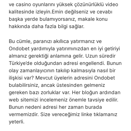
ve casino oyunlarını yüksek çözünürlüklü video
kalitesinde izleyin.Emin değilseniz ve cevabı
başka yerde bulamıyorsanız, makale konu
hakkında daha fazla bilgi sağlar.
Bu cümle, paranızı akıllıca yatırmanız ve
Ondobet yardımıyla yatırımınızdan en iyi getiriyi
almanız gerektiği anlamına gelir. Uzun süredir
Türkiye’de olduğundan adresi engellendi. Bunun
olay zamanlayıcının takılıp kalmasıyla nasıl bir
ilişkisi var? Mevcut üyelerin adresini Ondobet
bulabilirsiniz, ancak üstesinden gelmeniz
gereken bazı zorluklar var. Her bloğun ardından
web sitemizi incelemeniz önemle tavsiye edilir.
Bunun nedeni adresi her zaman burada
vermemizdir. Size vereceğimiz linke tıklamanız
yeterli.