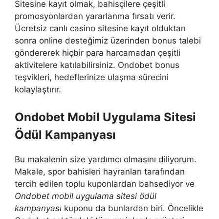
Sitesine kayıt olmak, bahisçilere çeşitli
promosyonlardan yararlanma fırsatı verir.
Ücretsiz canlı casino sitesine kayıt olduktan
sonra online desteğimiz üzerinden bonus talebi
göndererek hiçbir para harcamadan çeşitli
aktivitelere katılabilirsiniz. Ondobet bonus
teşvikleri, hedeflerinize ulaşma sürecini
kolaylaştırır.
Ondobet Mobil Uygulama Sitesi
Ödül Kampanyası
Bu makalenin size yardımcı olmasını diliyorum.
Makale, spor bahisleri hayranları tarafından
tercih edilen toplu kuponlardan bahsediyor ve
Ondobet mobil uygulama sitesi ödül
kampanyası
kuponu da bunlardan biri. Öncelikle