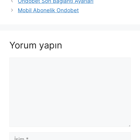
Ondobet Son Bağlantı Ayarları
dolaşımı
Mobil Abonelik Ondobet
Yorum yapın
Yorum
İsim