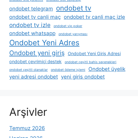
ondobet tv
ondobet telegram
ondobet tv canli maç
ondobet tv canli maç izle
ondobet tv izle
ondobet vip poker
ondobet whatsapp
ondobet yarışması
Ondobet Yeni Adres
Ondobet yeni giriş
Ondobet Yeni Giriş Adresi
ondobet çevrimiçi destek
ondobet çeşitli bahis seçenekleri
Ondobet üyelik
ondobet çeşitli olanaklar
ondobet ödeme i̇şlemi
yeni adresi ondobet
yeni giris ondobet
Arşivler
Temmuz 2026