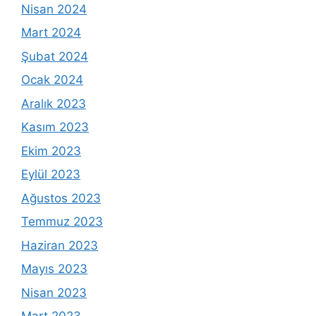
Nisan 2024
Mart 2024
Şubat 2024
Ocak 2024
Aralık 2023
Kasım 2023
Ekim 2023
Eylül 2023
Ağustos 2023
Temmuz 2023
Haziran 2023
Mayıs 2023
Nisan 2023