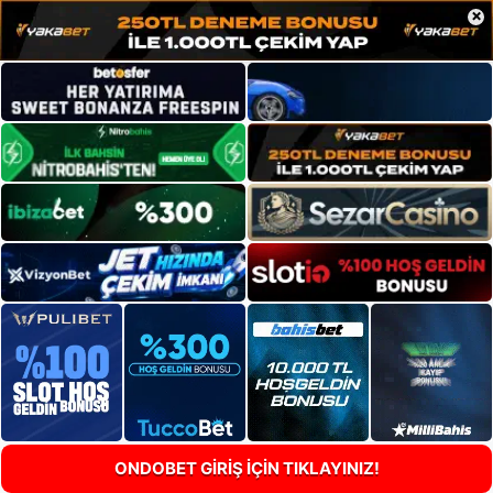
×
ONDOBET GİRİŞ İÇİN TIKLAYINIZ!