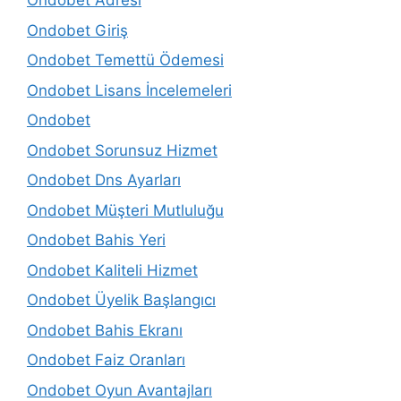
Ondobet Adresi
Ondobet Giriş
Ondobet Temettü Ödemesi
Ondobet Lisans İncelemeleri
Ondobet
Ondobet Sorunsuz Hizmet
Ondobet Dns Ayarları
Ondobet Müşteri Mutluluğu
Ondobet Bahis Yeri
Ondobet Kaliteli Hizmet
Ondobet Üyelik Başlangıcı
Ondobet Bahis Ekranı
Ondobet Faiz Oranları
Ondobet Oyun Avantajları