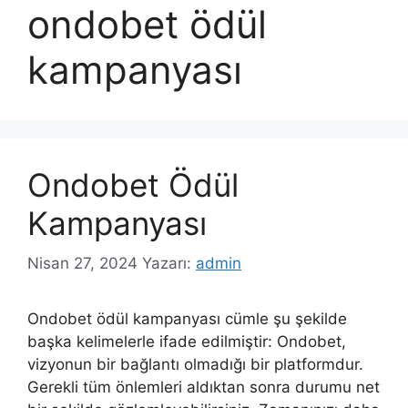
ondobet ödül
kampanyası
Ondobet Ödül
Kampanyası
Nisan 27, 2024
Yazarı:
admin
Ondobet ödül kampanyası cümle şu şekilde
başka kelimelerle ifade edilmiştir: Ondobet,
vizyonun bir bağlantı olmadığı bir platformdur.
Gerekli tüm önlemleri aldıktan sonra durumu net