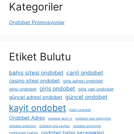
Kategoriler
Ondobet Promosyonlar
Etiket Bulutu
bahis sitesi ondobet
canli ondobet
casino sitesi ondobet
giris adresi ondobet
giris ondobet
girisi ondobet
giris yap ondobet
güncel ondobet
güncel adresi ondobet
kayit ondobet
mobil ondobet
Ondobet Adres
ondobet akıllı tv
ondobet alan değişiklik
ondobet analizleri
ondobet ana sayfası
ondobet araştırma
ondobet bahis seçenekleri
ondobet bahis