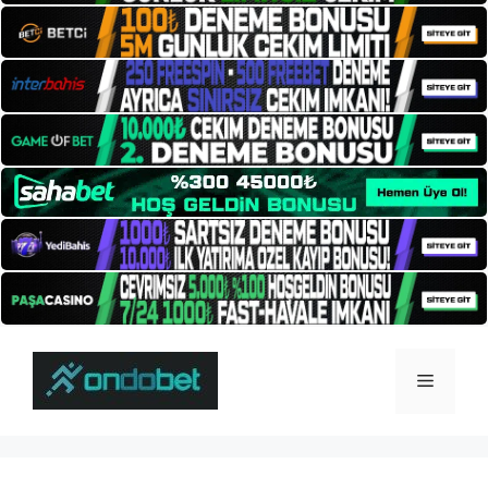
İçeriğe
atla
Menü