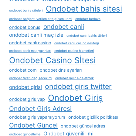
Ondobet bahis sitesi
ondobet bahis siteleri
ondobet bağlantı verilen site güvenilir mi
ondobet bedava
ondobet canli
ondobet bonus
ondobet canli maç izle
ondobet canlı bahis türleri
ondobet canlı casino
ondobet canlı casino desteği
ondobet canlı maç yayınları
ondobet casino hizmetleri
Ondobet Casino Sİtesi
ondobet com
ondobet dns ayarları
ondobet fiyatı değişecek mi
ondobet gelir elde etmek
ondobet giris twitter
ondobet girisi
Ondobet Giriş
ondobet giris yap
Ondobet Giriş Adresi
ondobet giriş yapamıyorum
ondobet gizlilik politikası
Ondobet Güncel
ondobet güncel adres
Ondobet güvenilir mi
ondobet güncelleme