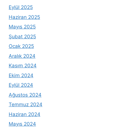
Eylül 2025
Haziran 2025
Mayıs 2025
Şubat 2025
Ocak 2025
Aralık 2024
Kasım 2024
Ekim 2024
Eylül 2024
Ağustos 2024
Temmuz 2024
Haziran 2024
Mayıs 2024